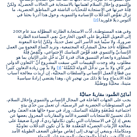
والتنموي وإحلال السلام اهتمامها بالاستجابة في الحالات الحضريَّة
.
ولكنَّ
قِلَّةَ خبرتها في الاستجابة للتحدِّيات الناشئة في المناطق الحضرية، ما
تزال تقوِّض التدخُّلات الإنسانية والتنموية، وحول هذا أدرنا بحثنا في
ألتوس ديلا فلوريدا
.
[2]
وفي هذه المستوطنة، أدَّت الاستجابة الطارئة المطوَّلة منذ عام
2001
إلى التعويل المُفْرطِ على العون الخارجيِّ
.
نعم، المساعدة الطارئة
ضرورةٌ، ولا سيَّما عند الأسر التي تصل حديثاً، ولكنَّ إتاحةَ المعونة
المطوَّلة تأخذ محلَّ المشاركة المجتمعية، وتزيد اتّساع الفجوة بين العمل
الإنسانيِّ والتنموي
.
فقد قُوِّضَ التماسك الاجتماعي، وتُنْقِصُ قِلَّةُ
المشاورة وانعدام التنسيق هناك قدرةَ كلِّ تدخُّلٍ على الإتيان بما هو
مطلوب
.
وقد وجدت التقييمات التي سبقت المشروع أنَّ
“
التعاون الدولي
غير كافٍ ولا بدَّ من تدخُّلَ الدولة لتُكمِّلهُ
“.
[3]
ولا بدَّ من زيادة التعاون كثيراً
بين قطاع العمل الإنساني والسلطات المحليَّة، إن أُرِيدَت معالجة أسباب
قلة الاندماج وما تلا ذلك من تهجيرٍ ثانٍ، وهذا يقتضي إرادةً سياسيةً
متينةً، محليَّةً ووطنيَّةً
.
أماكِنُ الصُّمود
:
مقاربةٌ حمائيَّةٌ
يجب على الجهات الفاعلة في المجال الإنساني والتنموي وإحلال السلام،
في المستوطنات الحضرية غير الرسميَّة، أن تعمل بين حدَّي بيئةٍ
اجتماعية مُضْعَفَةٍ وقليلة التماسك، وزاد في سوء حالِهَا هذه العنفُ
.
وفي
ذلك تحسينٌ للاستجابات القصيرة الأمد والمقاربات المعزول بعضها عن
بعض
.
إذ إنَّ في الاستجابات التي يكون تكاملها رديءٌ، قدرةً ضعيفةً على
معالجة الأزْمَات الحضريَّة المُعقَّدة
.
فلا بدَّ أن تكون التدخُّلات تعاونيَّةً
ومتكاملةً، وينبغي أن تهدف إلى إنقاص مواطن الضعف الطويلة الأمد
عند النَّازحين داخلياً والمجتمعات المضيفة على السواء
.