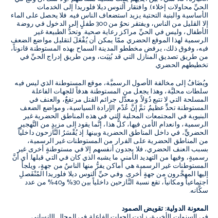
الحيِّ محاولات إخلاء
).
وافتقار ألتوس ديلا فلوريدا إلى الخدمات
الأساسية والبنية التحتية يزيد استضعاف الناس فيه
.
فلا يحصل على الماء
إلا القليل من الناس، ويفتقر نحوٌ من
300
طفلٍ إلى الدخول في روضة
الأطفال، وليس في الحيِّ مراكز رعاية صحية
.
وتحدُّ الطبيعة غير
الرسمية لهذا الموقع الحضري ممّا يمكن أن يُفْعَلَ لتقليل مواضع الضعف
فيه، وفوق ذلك، يرفض مخططو المدينة السماح بهذه المستوطنة قانوناً،
من طريق تصديق المنازل التي قد بُنِيَت، ومن طريق إدراج الحيِّ في
تخطيطهم الحضري
.
ويُضَافُ إلى مخالفة الأصول الرسميَّة، موقع المستوطنة الذي ليس فيه
سلطات محليَّة، وهذا يجعل من المستوطنة هدفاً للجهات الفاعلة
المسلحة التي لا تتبع دُوَلاً
.
ومعدَّل جرائم القتل مرتفعٌ، والعنف في
المستوطنة تحدٍّ عظيمٌ
.
ثمَّ إنَّ عُدْم الإرادة السياسية، ومواضع الضعف
البنيوية في المجتمعات المحلية التي في هذه المناطق الحضرية غير
الرسمية، وانعدام الأمن فيها، كلُّ هذا، إنَّما يقود إلى مزيدٍ من التَّهجيرٍ
الحضريٍّ، في داخل المناطق الحضرية وبينها
.
إذ يُقْسَرُ النَّازحون داخلياً
من المناطق الحضرية على الفرار من المستوطنات غير الرسمية،
بسبب العنف الحضري، فلا يجدون أنفسهم إلا في مستوطنةٍ أخرى غير
رسميةٍ، وفيها من التهديد الأمني ما يشبه الذي كان في التي قبلها
.
أي أنَّ
المستوطنات غير الرسمية هي أماكن يفرُّ منها الناسٌ من جهةٍ، ويلجأ
إليها المهجَّرون من جهةٍ أخرى
.
وفي حيِّ ألتوس ديلا فلوريدا المُنْفَصلِ
اجتماعياً ومكانياً، تقع نسبة النَّازحين داخلياً بين
30%
و
40%
من عدد
سكَّانه
.
المعونة الدولية
:
تقويض الصمود
في السنوات الأخيرة، زادت الجهات الفاعلة في المجال الإنساني