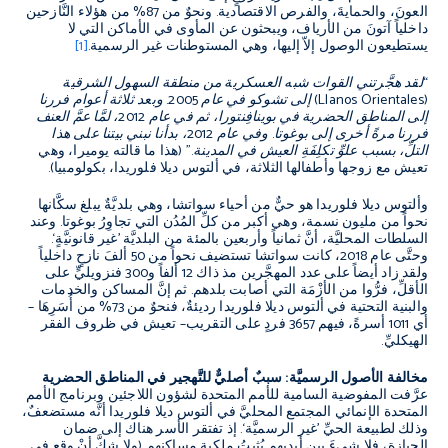
العونَ، والحمايةَ، والفرص الاقتصادية
.
ونحوٌ من
87%
من هؤلاء النَّازحين
داخلياً آتونَ من الأرياف، ويبحثون عن المأوى في الأماكن التي لا
يستطيعون الوصول إلاّ إليها، وهي المستوطنات غير الرسمية
.
[1]
“
لقد هجَّرتني القوات شبه العسكرية من منطقة السهول الشرقية
(
Llanos Orientales
)
إلى تشوكو في عام
2005.
وبعد ثلاثة أعوام فررنا
إلى المناطق الحضرية في بوينافِنتورا، ثم في عام
2012
، لمَّا عمَّ العنف
فررنا مرةً أخرى إلى بوغوتا
.
وفي عام
2012
، بدأنا نبني بيتنا على هذا
التلِّ، بسبب علوِّ تكلِفَةِ العيش في المدينة
.”
(
هذا ما قالته يوميرا، وهي
تعيش مع زوجها وأطفالها الثلاثة، في ألتوس ديلا فلوريدا، بكولومبيا
)
.
وألتوس ديلا فلوريدا هو حيٌّ من أحياء سواتشا، وهي بلديَّةٌ يبلغ سكَّانها
نحواً من مليون نسمة، وهي أكبر من كلِّ المُدُن التي تجاوِرُ بوغوتا
.
وعند
السلطات المحليَّة، أنَّ ثمانياً وأربعين بالمئة من البلديَّة
’
غير قانونيَّةٍ
‘.
وحتَّى عام
2018
، كانت سواتشا تستضيف نحواً من
50
ألفَ نازحٍ داخلياً
ولقد زاد أيضاً على عدد المهجَّرين مذ ذاك
12
ألفاً و
300
فنزويليٍّ على
الأقلِّ، فرُّوا من الأزْمَة التي أصابت بلدهم
.
ثم إنَّ المساكن والخدمات
والبنية التحتية في ألتوس ديلا فلوريدا رديئةٌ، فنحوٌ من
73%
من أُسَرِهَا
–
أي
1011
أسرةً، فيهم
3657
فردٍ على التقريب
–
تعيش في ظروف الفقر
الهيكليِّ
.
مخالفة الأصول الرسميَّة
:
سببٌ أصليٌّ للتَّهجير في المناطق الحضرية
عرَّفت المفوضية السامية للأمم المتحدة لشؤون اللاجئين وبرنامج الأمم
المتحدة الإنمائي المجتمع المحليَّ في ألتوس ديلا فلوريدا أنَّه مستضعفٌ،
وذلك لطبيعة الحيِّ
’
غير الرسميَّة
‘.
إذ تفتقر الأسر هناك إلى ضمان
الحيازة، فلا شيءَ بين أيديهم يُثبِتُ ملكية مساكنهم
(
ولا شكَّ أنْ وقع في