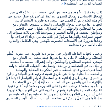
الشباب الذين في المنظمة
).
[4]
ذلك، وقد بَرَزَ الصُّمود من حيث هو أقوى الاستجابات للصَّدْعِ الذي بين
المجال الإنساني والمجال التنموي، ودعوةٌ إلى
’
طريقةٍ عملٍ جديدةٍ
‘
في
لَأْمِ هذه الصَّدع
.
ثم إنَّ العمل في ألتوس ديلا فلوريدا المشترك بين
الجهات الفاعلة في المجال الإنساني والمجال التنموي، بالتعاون مع
نظرائها المحليِّين والوطنيِّين، إنَّما يَقْصِدُ إلى تقليل احتمال الخطر
ومواطن الضعف في الأمد القصير والمتوسط
(
أي من ثلاث سنوات إلى
خمس سنوات
).
والهمُّ هنا مركوزٌ في ثلاثة معايير، يزداد الاعتراف بها
وعدُّها ضرورةً في الاستجابة الحضرية للتَّهجير، وهي
:
التكامل والقدرة
على الاتصال والاستدامة
.
وتعمل الجهات الفاعلة الدولي في ألتوس ديلا فلوريدا على تقوية النُّظُم
المحليَّة والوطنيَّة، لا على إبدالها بغيرها
.
فلقد سعت إلى التعاون مع
مُتِيحي المعونة المحليِّينَ والوطنيِّينَ، وإلى إشراك السلطات المحلية
والبلديات في التخطيط والبرمجة، وتعمل هذه الجهات الفاعلة الدولية
أيضاً على تمكين قادةٍ للمنظَّمات غير الحكومية المحلية والوطنية
وللمنظمات الأهلية، وذلك عن طريق تنمية قدرتهم على القيادة والإدارة
والتنسيق، وعن طريق إعانتهم على استعمال أدوات التواصل الاجتماعيِّ
بالإنترنت، لكي يناصروا مع السلطات المحليَّة
.
إذ كلٌّ من الاستدامة
والصُّمود معتمدٌ على هذه القدرة على التعاون، ومعتمدٌ أيضاً على تقوية
القدرات المحلية والوطنية
.
وتقوم المقاربة التي في ألتوس ديلا فلوريدا
على أساسٍ من الصُّمود، مُتَّخذةً إيَّاه وسيلةً للحماية
.
وهذه الحماية، من
بعدُ، إنَّما هي عاملٌ رئيسٌ في معالجة الأسباب الأصليَّة للتَّهجير الحضري
.