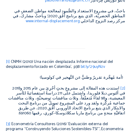
بابلو كورتِس فِرناندِز
pablo.ferrandez@idmc.ch
باحثٌ، في مشروع الاستعداد والصُّمود لمعالجة مواطن الضعف في
المناطق الحضريَّة، الذي يتبع برنامج أُفُق
2020
؛ وباحثٌ مشاركٌ، في
مركز رصد النزوح الداخلي
www.internal-displacement.org
[1]
CNMH (2010)
Una nación desplazada
.
Informe nacional del
desplazamiento forzado en Colombia
’, p38
bit.ly/29uyNzv
(أمة مُهجَّرة. تقريرٌ وطنيٌّ عن التَّهجير في كولومبيا)
[2]
استندت هذه المقالة إلى مشروعِ بحثٍ أجْرِيَ بين عام
2015
و
2018
في ألتوس ديلا فلوريدا، واشتمل على
211
دراسةً استقصائيةً للأسر
المعيشية، و
98
لقاءً مُتعمَّقاً، وثلاث مناقشات توضيحيَّةٍ، وثلاث مناقشات
جماعية مُركَّزة
.
ولقد ورد على المشروع تمويلٌ من برنامج البحث
والابتكار الذي يتبع برنامج الاتحاد الأوروبي
:
أُفُق
2020
، عن طريق
اتفاقيَّةِ منحةٍ من برنامج ماريا سكلادوسكا
–
كوري، رقمها
691060.
[3]
Econometría Consultores (2016) ‘Evaluación externa del
programa “Construyendo Soluciones Sostenibles-TSI”’, Econometria