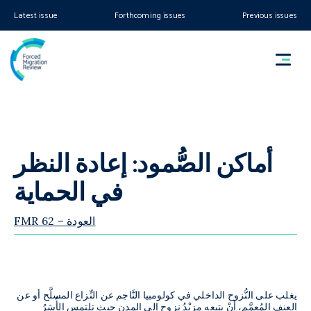
Latest issue
Forthcoming issues
Previous issues
أماكن الصُّمود: إعادة النظر
في الحماية
FMR 62 – العودة
يغلب على النُّزوح الداخلي في كولومبيا النَّاجم عن النِّزاع المسلَّح أو عن
العنف المُعمَّم، أنْ يتبعه مزيْدُ نزوحٍ إلى المدن حيث تلتمس الأُسَرُ