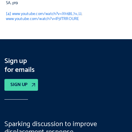
SA, p19
[4]
www.youtube.com/watch?v=X116JtL7v_U
;
www.youtube.com/watch?v=lF5fTRROURE
Sign up
for emails
SIGN UP
Sparking discussion to improve