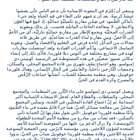
وينبغي أن يُلتَزَمَ في المعونة الإنسانية بأن تدعم الناس حتَّى يعيشوا
عيشةً كريمةً، بعد أن تدعمهم على البقاء في قيد الحياة
.
ولقد جيءَ
’
بأماكن الصُّمود
‘
في ضِمْنِ مقاربةٍ تكميليَّةٍ حمائيَّةٍ، إذ جُمِعَ فيها العَوُن
والانتعاش، لا بمعالجة الحاجات الماسَّةِ فحسب، بل بذلك وبتقوِيَةِ
القدرات المحليَّة
.
ويجمع الإطار بين مقاربةٍ حمائيَّةٍ تنازليَّة، أي من الأعمِّ
إلى الأخصِّ، وبين مقاربةٍ لبناءِ القدرات تصاعديَّةٍ، عن طريق ثلاثة
مجالات من التدخُّل
:
إتاحة فرص في التعليم والاقتصاد والعمل، وتقوية
التماسك الاجتماعي، ودّعْم القدرات القيادية
.
ولقد استعملت مقاربات
كهذه في مشاريع مختلفة في ألتوس ديلا فلوريدا، فأدَّى ذلك إلى إنشاء
’
مكانَي صمودٍ
‘
شعبيِّيَن في هذه المستوطنة غير الرسمية
:
كوميتي دي
إمبولسو، وهو اجتماع نِصْف شَهري بين قادة المجتمع المحلي، والسكان،
وجمعيات النَّازحين داخلياً، والعاملين في الجال الإنساني، وهناك فلوريدا
خوفونيل، وهي منظمة مجتمعيَّة للشباب، أنشأتها جماعات الرَّقْص
والمسرح وكرة القدم في الحيِّ
.
ويعمل كوميتي دي إمبولسو على بناء التَّآزر بين المنظمات، والمجتمع
المحلي، والسلطات، والقطاع العام، لجعل الاستجابة الإنسانية أكثر
استدامةً
.
ثم إنَّ اجتماع القادة المحليِّين في اللجنة، وتمكين المجتمع
المحليِّ من معالجة مسائل الحيِّ، هما جزءٌ قائمٌ بنفسه في بناء الصُّمود
.
وأمَّا منظمة فلوريدا خوفونيل
–
التي تقول مقاربتها إنَّ الحماية تأتي
بالتمكين
–
فقد نشأت من مبادرةٍ من منظمة الأمم المتحدة للطفولة
(
اليونيسف
)
، ولا يزال الدعم يرد عليها من المفوضية السامية للأمم
المتحدة لشؤون اللاجئين، ومن مؤسسة كايرُس، ومن الجمعية اليسوعية
لخدمة اللاجئين
.
وقادة منظمة فلوريدا خوفونيل شبابٌ من الحيِّ، بدؤوا
طلاباً مع مجموعة رقصٍ
(
اسمها فريق
180 “180
Crew
”
والرقم هو عدد