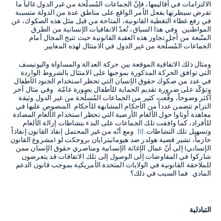
الالتزامات في أقاليمها، فإنّ الجماعات المُسلَّحة من غير الدول غالباً ما
تفرض سيطرتها بفعل الأمر الواقع على مناطق عدة من الدولة متسببة
في رفع غطاء التغطية القانونية، المتاحة من قبل مثل هذه الصكوك، عن
المواطنين. وفي هذا السياق، تُعدّ الاتفاقيات الإنسانية من الطرق
المتّبعة من أجل تجاوز هذه العقبة القانونية حيث تتيح المجال أمام
الجماعات المُسلَّحة من غير الدول في الامتثال لهذه المعايير.
ومثال ذلك الاتفاقية الموقعة بين حركة العدالة والمساواة واليونيسف
التي توافق الحركة المذكورة بموجبها على الامتثال بالشروط الواردة
في عدد من صكوك حقوق الإنسان التي تحظر استخدام الجنود الأطفال
وتؤكّد على ضرورة تقديم الحماية للأطفال بصورة عامّة. وفي مثال آخر
أكثر وضوحاً، وقَّعت كثير من الجماعات المُسلَّحة من غير الدول وثيقة
التزام تتضمن عدداً من الأحكام المشابهة للأحكام المنصوص عليها في
معاهدة أوتاوا حول الألغام الأرضية التي تحظر استخدام الألغام المضادة
للأفراد، كما وافقت تلك الجماعات على البدء بنشاطات إزالة الألغام
وتسهيل تلك النشاطات.
[1]
ومع أنّه من غير المحتمل إنفاذ القانون إنفاذاً
حازماً، تشير قضية هولدر ضد هيومانيترايان بروجكت لو (مشروع القانون
الإنساني) إلى أنّ عمال الإغاثة الإنسانية ومناصري حقوق الإنسان ممن
شاركوا في المفاوضات إلى الوصول إلى تلك الاتفاقات قد يتعرضون
للملاحقة القانونية في الولايات المتحدة الأمريكية بموجب قانون الدعم
المادي. فما السبب في ذلك؟
التبادلية