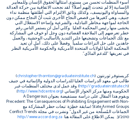
أسوء المنظمات تحسن من مستوى امتثالها لحقوق الإنسان وللمعايير
الإنسانية إلا لم نتحدث إليهم أصلاً؟ لقد نجحت الاتفاقية بين حركة العدالة
والمساواة واليونيسف، وكذلك وثائق الالتزام التي أطلقتها منظمة نداء
جنيف، وهي كغيرها من قصص النجاح الأخرى تثبت أنّ النجاح ممكن دون
الحاجة لمواجهة مخاطر التبادلية، والشرعية وإساءة الاستغلال التي
يخشى منها رئيس المحكمة العليا. وكلي أمل ان يستمر الناس رغم
خطر تعرضهم إلى الملاحقة القضائية دون وجل أو خوف في المشاركة
مع تلك الجماعات وتشجيعها على التنديد بالأساليب الوحشية، والعمل
جاهدين على حل النزاعات سلمياً. وفضلاً على ذلك، آمل أن تعيد
المحكمة العليا للولايات المتحدة الأمريكية والحكومة الأمريكية النظر
في تعريفها "للدعم المادّي".
كريستوفر ثورنتون (
christopher.thornton@graduateinstitute.ch
)
طالب في معهد الدراسات العليا للدراسات الدولية والإنمائية في جنيف
(
http://graduateinstitute.ch
) وقد عمل لدى مختلف المنظمات غير
الحكومية ومنها مركز الحوار الإنساني (
http://www.hdcentre.org
).
ويقوم هذا المقال على دراسة مستفيضة بعنوان
A Dangerous
Precedent: The Consequences of Prohibiting Engagement with Non-
State Armed Groups
(سابقة خطِرَة: تبعات حظر المشاركة مع
الجماعات المُسلَّحة من غير الدول" ونشرت في مجلة
Conflict Trends
3/2010. يمكن الاطلاع على المقالة هنا:
http://www.accord.org.za