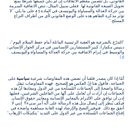
القانوني، بل تتضمن معظم الاتفاقات إن لم يكن جميعها شرطاً يمنع
تحويل الصبغة القانونية لها. فعلى سبيل المثال، تنص الاتفاقية المبرمة
بين حركة العدالة والمساواة واليونيسف في المادة 4.5 على ما يلي: "لا
تؤثر مذكرة التفاهم هذه على الوضع القانوني لأي من أطراف النزاع
المسلح."
"التذرّع بالشرعية هو العقبة الرئيسية الماثلة أمام حفظ السلام اليوم"،
دينيس مكمارا، كبير المستشارين الإنسانيين في مركز الحوار الإنساني،
والوسيط في إبرام الاتفاقية بين حركة العدالة والمساواة واليونيسف.
[3]
أمّا إذا كان مصدر قلقنا أن تضفي هذه المفاوضات شرعية
سياسية
على
الجماعة، فأقول هنا إنّ العكس هو الصحيح. فهذه المفاوضات تنقل
رسالةً واضحةً إلى الجماعات المُسلَّحة من غير الدول ومفادها أنّ هذه
الجماعات إن أرادت أن تُعامل على أنّها من الفاعلين الشرعيين، فعليها
إذن أن توافق على الالتزام بالمعايير الإنسانية ومعايير حقوق الإنسان.
فيكف يُنظر إلى إيصال مثل هذه الرسالة على أنّه أمر سيء؟! إنني لا
أتفق مع ذلك. فتوفير النصح والإرشاد لهذه الغاية مساهمة واضحة في
إقناع الجماعات المُسلَّحة من غير الدول على التنديد "بتكتيكات الإرهاب".