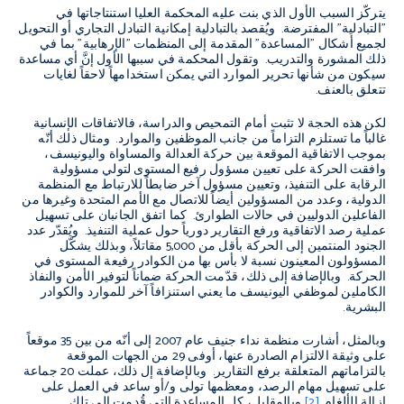
يتركّز السبب الأول الذي بنت عليه المحكمة العليا استنتاجاتها في
"التبادلية" المفترضة. ويُقصد بالتبادلية إمكانية التبادل التجاري أو التحويل
لجميع أشكال "المساعدة" المقدمة إلى المنظمات "الإرهابية" بما في
ذلك المشورة والتدريب. وتقول المحكمة في سببها الأول إنَّ أي مساعدة
سيكون من شأنها تحرير الموارد التي يمكن استخدامهاً لاحقاً لغايات
تتعلق بالعنف.
لكن هذه الحجة لا تثبت أمام التمحيص والدراسة، فالاتفاقات الإنسانية
غالباً ما تستلزم التزاماً من جانب الموظفين والموارد. ومثال ذلك أنّه
بموجب الاتفاقية الموقعة بين حركة العدالة والمساواة واليونيسف،
وافقت الحركة على تعيين مسؤول رفيع المستوى لتولي مسؤولية
الرقابة على التنفيذ، وتعيين مسؤول آخر ضابطاً للارتباط مع المنظمة
الدولية، وعدد من المسؤولين أيضاً للاتصال مع الأمم المتحدة وغيرها من
الفاعلين الدوليين في حالات الطوارئ. كما اتفق الجانبان على تسهيل
عملية رصد الاتفاقية ورفع التقارير دورياً حول عملية التنفيذ. ويُقدّر عدد
الجنود المنتمين إلى الحركة بأقل من 5,000 مقاتلاً، وبذلك يشكّل
المسؤولون المعينون نسبة لا بأس بها من الكوادر رفيعة المستوى في
الحركة. وبالإضافة إلى ذلك، قدّمت الحركة ضماناً لتوفير الأمن والنفاذ
الكاملين لموظفي اليونيسف ما يعني استنزافاً آخر للموارد والكوادر
البشرية.
وبالمثل، أشارت منظمة نداء جنيف عام 2007 إلى أنّه من بين 35 موقعاً
على وثيقة الالتزام الصادرة عنها، أوفى 29 من الجهات الموقعة
بالتزاماتهم المتعلقة برفع التقارير. وبالإضافة إل ذلك، عملت 20 جماعة
على تسهيل مهام الرصد، ومعظمها تولى و/أو ساعد في العمل على
إزالة الألغام.
[2]
وبالمقابل، كل المساعدة التي قُدمت إلى تلك