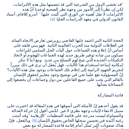
"قد تخشى الدول من الشرعية التي قد تتضمنها مثل هذه الالتزامات،
لكن إن نظرناً إلى الأمور من وجهة نظر الضحية لوجدنا أنَّ هذه
الالتزامات لا تقل أهمية عن الورق التي كُتبت عليها." أندرو كلافام، أستاذ
القانون الدولي في معهد الدراسات العليا.
[4]
الحجة الثانية التي اعتمد عليها القاضي روبرتس تعارض الاتجاه السائد
في العلاقات الدولية منذ الحرب العالمية الثانية. فهو يبني قلقه على
أساس أنّ إعلام هذه الجماعات حول آليات الحل السلمي للنزاعات
سيكون من شأنه توفير طريق جديد لهذه الجماعات للهجوم أو لاتخاذ
التكتيكات الجديدة التي تتيح لهم التسلح من جديد. ومع أننا لا ننكر
إمكانية إساءة استخدام هذا الآليات، فهل يُعقل أن نرى في ذلك مبرراً
لتجريم الجهود الرامية إلى إعلام تلك الجماعات بوجود مثل هذه الآليات؟
إنّ المسؤولية تقع علينا نحن في توضيح وجود معايير لحقوق الإنسان
بالعالم التي يجب على جميع الفاعلين من دول وجماعات أن يخضعوا إلى
المساءلة بشأنها.
فائدة المشاركة.
قد يقول أحدهم إنّ الأمثلة التي أسوقها في هذه المقالة قد اختيرت على
سبيل الانتقاء لإثبات وجهة نظري لا غير. لكنني أقول إنّ حركة العدالة
والمساواة ليست مدرجة على قائمة المنظمات "الإرهابية" وقد أثبتت
رغبة أكيدة في تحسين سجلها الخاص بحقوق الإنسان.
[5]
وبالفعل، فإنّ
هناك صعوبات أكبر تَمثُل أمام إقامة قاعدة للمشاركة مع بعض