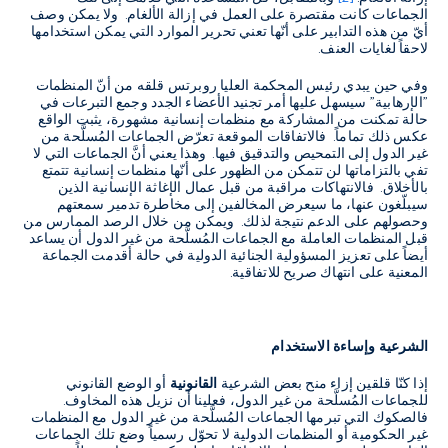
الجماعات كانت مقتصرة على العمل في إزالة الألغام. ولا يمكن وصف
أيّ من هذه التدابير على أنّها تعني تحرير الموارد التي يمكن استخدامها
لاحقاً لغايات العنف.
وفي حين يبدي رئيس المحكمة العليا روبرتس قلقه من أنّ المنظمات
"الإرهابية" سيسهل عليها أمر تجنيد الأعضاء الجدد وجمع التبرعات في
حالة تمكنت من المشاركة مع منظمات إنسانية مشهورة، يثبت الواقع
عكس ذلك تماماً. فالاتفاقات الموقعة تعرّض الجماعات المُسلَّحة من
غير الدول إلى التمحيص والتدقيق فيها. وهذا يعني أنَّ الجماعات التي لا
تفي بالتزاماتها لن تتمكن من الظهور على أنّها منظمات إنسانية تتمتع
بالأخلاق. فالانتهاكات مراقبة من قبل عمال الإغاثة الإنسانية الذين
سيبلّغون عنها، ما سيعرض المخالفين إلى مخاطرة تدمير سمعتهم
وحصولهم على الدعم نتيجة لذلك. ويمكن من خلال الرصد الممارس من
قبل المنظمات العاملة مع الجماعات المُسلَّحة من غير الدول أن يساعد
أيضاً على تعزيز المسؤولية الجنائية الدولية في حالة أقدمت الجماعة
المعنية على انتهاك صريح للاتفاقية.
الشرعية وإساءة الاستخدام
إذا كنّا قلقين إزاء منح بعض الشرعية
القانونية
أو الوضع القانوني
للجماعات المُسلَّحة من غير الدول، فعلينا أن نزيل هذه المخاوف.
فالصكوك التي تبرمها الجماعات المُسلَّحة من غير الدول مع المنظمات
غير الحكومية أو المنظمات الدولية لا تحوّل رسمياً وضع تلك الجماعات