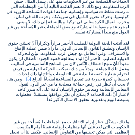
الجماعات المُسلَّحة من غير الحكومات منها على سبيل المثال جيش
الرب للمقاومة. ومع ذلك، لا تضم القائمة التالية أياً من المنظمات التي
مارست نشاطات سياسية وإنسانية: جماعة القوات المُسلَّحة الثورية في
كولومبيا، وحركة تحرير التاميل في سريلانكا، وحزب الله في لبنان،
وحزب العمال الكردستاني في تركيا. وبالإضافة إلى ذلك، لا ينبغي
لمجرد عدم معقولية المشاركة مع بعض الجماعات غير المُسلَّحة من غير
الدول منع مبدأ المشاركة نفسه.
لقد أثبتت اللجنة الدولية للصليب الأحمر مراراً وتكراراً أنّ تحسّن حقوق
الإنسان وتطبيق القانون الإنساني الدولي ما زالا ضمن عملية الإقناع
والاستنزاف. وفي التعامل مع جيش الرب للمقاومة، تبيّن للحركة
الدولية للصليب الأحمر أنّ البدء بمعالجة قضية الجنود الأطفال لن يكون
مفيداً لأنّ منهج اختطاف النَّاس كان من المناهج الأساسية في أساليب
وعمل تلك الجماعة. وبدلاً من ذلك، تمكنت الحركة الدولية من فرض
احترام شعارها كنقطة البداية في التفاوضات وأتاح لها ذلك إحداث
تحسينات كبيرة جذرية في تقديم المساعدة لضحايا النزاع.
[6]
ومن هنا،
لا يجب أن يُنظر في رفض جماعة مسلحة ما من غير الدول لقبول
المعايير الإنسانية ومعايير حقوق الإنسان كافة على أنّه مبرر كاف
لاعتبار أنَّ تلك الجماعة لا يمكن أن تغيّر مواقفها مستقبلاً. فخطوات
بسيطة اليوم بمقدورها تحقيق الامتثال الأكبر غداً.
ولذلك، يشكّل حظر إبرام الاتفاقيات مع الجماعات المُسلَّحة من غير
الحكومات التي تُعد على أنّها منظمات إرهابية عقبةً أمام المكاسب
العظمى التي يمكن تحقيقها من التفاوض الإنساني. فكيف لنا أن نجعل