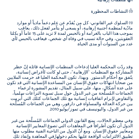
أنّها منظمات إرهابية
(أ) النشاطات المحظورة
(1) السلوك غير القانوني- كل من يُقدّم عن عِلم دعماً مادياً أو موارد
مادّية لمنظمة أجنبية إرهابية، أو يسعى أو يتآمر لفعل ذلك، يعاقب
بموجب هذا الباب بالغرامة أو بالحبس لمدة لا تزيد على 15 عاماً أو بكلتا
العقوبتين، وفي حالة تسبب في وفاة أي شخص، فيعاقب بالحبس لأي
عدد من السنوات أو مدى الحياة.
وقد ردّت المحكمة العليا إدعاءات المنظمات الإنسانية قائلة إنّ حظر
المشاركة مع المنظمات "الإرهابية"، حتى لو كانت لأغراض إنسانية،
يتّفق مع أحكام الدستور. وبهذا، تكون المحكمة العليا قد حرمت الملايين
من ضحايا انتهاكات حقوق الإنسان من المساعدة الإنسانية التي قد تكون
على عدة أشكال، منها، على سبيل المثال، تقديم المشورة لزعماء
الجماعات المُسلَّحة من غير الدول حول سبل تسوية النزاعات سلمياً،
والتفاوض لإبرام اتفاقيات إنسانية مع تلك الجماعات كتلك التي أُبرِمت
بين حركة العدالة والمساواة في دارفور، وهي من الجماعات المُسلَّحة
من غير الدول، واليونيسف في تموز/يوليو 2010.
وفي معظم الحالات، يمنع القانون الدولي الجماعات المُسلَّحة من غير
الدول أن تكون أطرافاً في المعاهدات التي تصوغ المعايير الإنسانية
ومعايير حقوق الإنسان. ومع أنّ الدول من الناحية الفنية مطلوب منها
تطبيق الالتزامات الواقعة عليها بحكم دخولها في المعاهدة وإنفاذ تلك