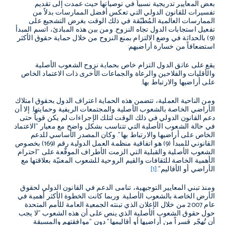
بعض المعايير تدريجية نسبياً في توصياتها حيث عمدت إلى تقديم
تفسيرات للقانون الدولي التي تعكس أفضل الممارسات بدلاً من
الممارسات العالمية المُطبّقة في ذلك الوقت بغرض التشجيع على
تفعيل استجابات الدول تجاه النزوح. ومن بين هذه المبادئ، اتسم المبدأ
(9) بالحداثة في وضع الالتزام بمنع النزوح من خلال حماية حقوق الأكثر
استضعافاً من خسارة أراضيهم:
يقع على عاتق الدول التزام خاص بحماية نزوح الشعوب الأصلية
والأقليات والفلاحين والرعاة والجماعات الأخرى ذات الاعتماد الخاص
على أراضيها والارتباط بها.
ومن الناحية العملية، تتضمن هذه الحماية اعتراف الدول بحقوق امتلاك
الأراضي الخاصة بالشعوب الأصلية والمجتمعات الريفية وحمايتها. إلا أن
دعم القانون الدولي في ذلك الوقت لتلك الإجراءات لم يكن قوياً حتى
في حالة الشعوب الأصلية التي تتناسب بشكل واضح مع معيار "الاعتماد
الخاص على أراضيها والارتباط بها". وكان المصدر الأساسي للدعم
القانوني للمبدأ (9) هو اتفاقية منظمة العمل الدولية رقم (169) بخصوص
الشعوب الأصلية والقبلية التي الزمت الأطراف الموقّعة على "احترام
الأهمية الخاصة للثقافات والقيم الروحية للشعوب المعنيّة بعلاقتها مع
الأراضي أو الأقاليم".
[1]
ومنذ تبني المعايير التوجيهية، تنامى الدعم في القانون الدولي لحقوق
الأرض الخاصة بالشعوب الأصلية. وربما كانت الخطوة الأكثر أهمية في
عام 2007 من خلال الإعلان الذي تبنته الجمعية العامة للأمم المتحدة
حول حقوق الشعوب الأصلية الذي ينص على أن هذه الشعوب "لا يجب
أن تُهجّر قسراً من أراضيها أو أقاليمها" دون "موافقتهم والمسبقة