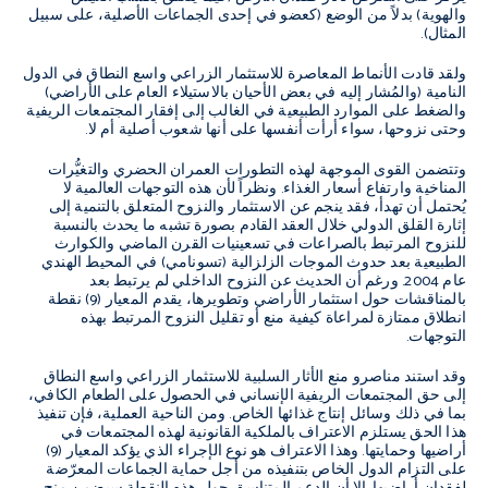
والهوية) بدلاً من الوضع (كعضو في إحدى الجماعات الأصلية، على سبيل
المثال).
ولقد قادت الأنماط المعاصرة للاستثمار الزراعي واسع النطاق في الدول
النامية (والمُشار إليه في بعض الأحيان بالاستيلاء العام على الأراضي)
والضغط على الموارد الطبيعية في الغالب إلى إفقار المجتمعات الريفية
وحتى نزوحها، سواء أرأت أنفسها على أنها شعوب أصلية أم لا.
وتتضمن القوى الموجهة لهذه التطورات العمران الحضري والتغيُّرات
المناخية وارتفاع أسعار الغذاء. ونظراً لأن هذه التوجهات العالمية لا
يُحتمل أن تهدأ، فقد ينجم عن الاستثمار والنزوح المتعلق بالتنمية إلى
إثارة القلق الدولي خلال العقد القادم بصورة تشبه ما يحدث بالنسبة
للنزوح المرتبط بالصراعات في تسعينيات القرن الماضي والكوارث
الطبيعية بعد حدوث الموجات الزلزالية (تسونامي) في المحيط الهندي
عام 2004. ورغم أن الحديث عن النزوح الداخلي لم يرتبط بعد
بالمناقشات حول استثمار الأراضي وتطويرها، يقدم المعيار (9) نقطة
انطلاق ممتازة لمراعاة كيفية منع أو تقليل النزوح المرتبط بهذه
التوجهات.
وقد استند مناصرو منع الأثار السلبية للاستثمار الزراعي واسع النطاق
إلى حق المجتمعات الريفية الإنساني في الحصول على الطعام الكافي،
بما في ذلك وسائل إنتاج غذائها الخاص. ومن الناحية العملية، فإن تنفيذ
هذا الحق يستلزم الاعتراف بالملكية القانونية لهذه المجتمعات في
أراضيها وحمايتها. وهذا الاعتراف هو نوع الإجراء الذي يؤكد المعيار (9)
على التزام الدول الخاص بتنفيذه من أجل حماية الجماعات المعرّضة