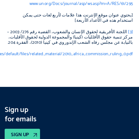
www.un.org/Docs/journal/asp/ws.asp?m=A/RES/61/295
[يحتوي عنوان موقع الإنترنت هذا علامات لأربع لغات حتى يمكن
استخدام هذه في الأعداد الأربعة]
[3]
اللجنة الأفريقية لحقوق الإنسان والشعوب، القضية رقم 276/ 2003 –
مركز تنمية حقوق الأقلليات (كينيا) والمجموعة الدولية لحقوق الأقليات،
بالنيابة عن مجلس رفاه الشعب الإندوروي في كينيا (2010)، الفقرة 204.
es/default/files/related_material/2010_africa_commission_ruling_0.pdf
Sign up
for emails
SIGN UP