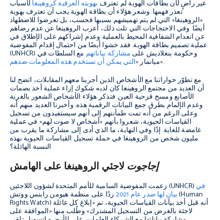
غير راضٍ لأن بطاقات الهوية لم تعترف
بهويته العرقية كروهينغا
لأسباب
تعذر فهمها. وشعر هؤلاء أن بطاقة الهوية يجب أن تعترف بهوية
«الروهينغا» التي لم يتم تهميشهم بسببها فحسب، بل تعرضوا للاضطهاد
أيضًا. وفي الاحتجاجات التي تلت ذلك، أعرب الروهينغا عن عدم رضاهم
عن انعدام الشفافية المحيط بالعملية وعدم إشراكهم على الإطلاق في
عملية تصميم بطاقة الهوية. فقد خشوا أيضًا من احتمال إقدام المفوضية
(UNHCR) وحكومة بنغلاديش على
مشاركة بياناتهم
مع السلطات في
».
ميانمار «
التي يمكن أن تستخدم هذه المعلومات ضدهم
مع تطوّر حواراتنا مع الأشخاص الذين أجرينا معهم المقابلات، اتضح لنا
أن العديد من مجتمع الروهينغا كان لديه شكوك إزاء عملية أخذ بصمات
الأصابع ومسح قزحية العين. فتذكر هؤلاء الأشخاص الشعور بالغربة
وعدم الإلمام بطرق جمع البيانات الرقمية هذه. وأخبرنا العديد منهم أنه
وعلى الرغم من أنه تمت طمأنتهم إلى أنهم سيستفيدون من تسجيل
القياسات الحيوية، شعروا بأنهم «أشخاص لا صوت لهم» في عملية
غامضة للغاية. إذًا وفي النهاية، ما الذي أدى إلى مشاركة ما يقرب من
مليون شخص من الروهينغا في حملة تسجيل القياسات الحيوية بهذه
النسبة الهائلة؟
إجاجوت
لاجئي الروهينغا على الهامش
في
زعمت المفوضية السامية للأمم المتحدة لشؤون اللاجئين (UNHCR)
بيانٍ لها صدر عام 2021
ردًا على منظمة هيومن رايتس ووتش (Human
Rights Watch) أنه قبل أخذ بيانات القياسات الحيوية، تم «إبلاغ كل عائلة
لاجئة بالغرض من التسجيل المشترك» وطُلب منها «الموافقة على
مشاركة بياناتها مع الشركاء العاملين على الأرض» لتسهيل تلقي