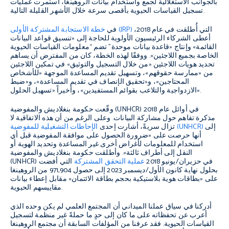
بالجوانب الاستغلالية لجمع واستخدام بيانات الروهينغا، استمرت عمليات
تسجيل القياسات الحيوية بأقصى سرعة خلال الأشهر القليلة التالية.
التي أُطلقت في عام 2018،
خطة الاستجابة المشتركة الأولى (JRP)
في
أعطى الشركاء الرئيسيون الأولوية للحاجة إلى «تنسيق قواعد البيانات
القائمة» وإنتاج «قاعدة بيانات موحدة” تضم “معلومات القياسات الحيوية
الخاصة بجميع اللاجئين». ووفقًا لهذه الخطة، كان من المفترض أن يساهم
تحديد هويات اللاجئين «من خلال التسجيل والتوثيق» في تمكين اللاجئين
من «ممارسة حقوقهم»، وتسهيل تقديم المساعدة الموجهة «للأشخاص
المحتاجين»، و«تحقيق الإنصاف في تقديم المساعدة»، و«ضبط
الازدواجية والتلاعب بقوائم المستفيدين»، وأخيراً «تسهيل الحلول».
وقّعت حكومة بنغلاديش والمفوضية (UNHCR) في أوائل عام 2018
مذكرة تفاهم حول مشاركة البيانات. وعلى الرغم من أن هذه الاتفاقية لا
إلى
الإحاطات التشغيلية للمفوضية (UNHCR)
تزال سريةً، أشارت إحدى
أنها حرصت على «ضرورة الحصول على موافقة المفوضية قبل أي
استخدام للمعلومات لأغراض أخرى غير المساعدة وتحديد الهوية أو
النقل إلى أطراف ثالثة». وأطلقت حكومة بنغلاديش والمفوضية
(UNHCR) في حزيران/يونيو 2018
عملية التحقق المشتركة
التي أفضت
بحلول نهاية كانون الأول/ديسمبر 2023 إلى حصول 971,904 من الروهينغا
على «بطاقات هوية بلاستيكية بحجم بطاقة الائتمان» مقابل إعطاء بيانات
مقاييسهم الحيوية.
أدركنا في سياق عملنا الميداني أن المجتمع العلمي لم يكن وحده الذي
أعرب عن تحفظاته على ما كان إلى حدٍ ما حملةً غير منظمة لتسجيل
القياسات الحيوية. فقد عرفنا من المؤلفات السابقة أن مجتمع الروهينغا