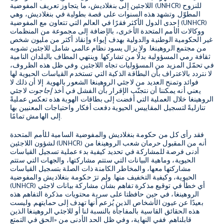
اللاجئين إلى بنغلاديش، ما يتجاوز تعريف المفوضية (UNHCR) للنزوح
المطوّل. وتشهد هذه السنوات على قصة بطولية في بنغلاديش، وهي
إحدى الدول الأكثر فقرًا في العالم التي تتعاون مع المفوضية (UNHCR)
ووكالات الأمم المتحدة الأخرى، بالإضافة إلى مجموعة من المنظمات
غير الحكومية الوطنية والدولية بهدف إيواء وإنقاذ أكثر من مليون شخص
من مجتمع الروهينغا. ولا يزال يسود نظام عالمي شامل للاجئين تشوبه
ثقافة رمي المسؤولية بدلًا من تشاركها. وينتهي المطاف بالبلدان النامية
في تحمّل المزيد من المسؤوليات تجاه اللاجئين. وفي ظل هذه الظروف،
لا نتردد بالاعتراف بأن البطاقة الذكية التي تستخدم القياسات الحيوية لها
فوائد وتمنح العديد من لاجئي الروهينغا الشعور بالهوية. إلا أن ذلك لا
يعني أنه يمكننا أن نتجنّب الإقرار بأن الفشل في أخذ
إجاجوت
لاجئي
الروهينغا خلال العملية التي أفضت إلى بطاقات الهوية هذه تعكس عمليةً
تنازليةً لتسجيل المقاييس الحيوية دفعت أفكار واحتياجات المعنيين بها
إلى الهامش تمامًا.
فقد رأى كل من حكومة بنغلاديش والمفوضية السامية للأمم المتحدة
لشؤون اللاجئين (UNHCR) أنه من المقبول حرمان شعب الروهينغا من
أدنى فرصة للمشاركة في تحديد كيفية بدء عملية تسجيل القياسات
الحيوية، وماهية البيانات التي ستتم مشاركتها، والجهات التي ستتم
مشاركتها معها، والمخاطر الكامنة ذات الصلة بتسجيل القياسات
الحيوية، وكيفية التخفيف منها. ولم ترَ حكومة بنغلاديش والمفوضية
(UNHCR) أي خطأ في توقيع مذكرة تفاهم بشأن مشاركة بيانات لاجئي
الروهينغا، في حين حافظتا على سرية محتويات مذكرة التفاهم هذه
بعيدًا عن عيون الأشخاص الذين يُزعم أنها تهدف إلى حمايتهم. وليست
هذه الحقائق القاسية بالمفاجأة بالنسبة لنا أو للاجئي الروهينغا الذين
قابلناهم. ففي النهاية، وفي ظل الحد الأدنى من «الحق في التمتع