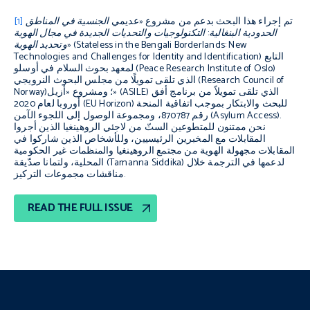
تم إجراء هذا البحث بدعم من مشروع «عديمي
الجنسية في المناطق
[1]
الحدودية البنغالية: التكنولوجيات والتحديات الجديدة في مجال الهوية
وتحديد الهوية» (Stateless in the Bengali Borderlands: New
التابع
Technologies and Challenges for Identity and Identification)
لمعهد بحوث السلام في أوسلو (Peace Research Institute of Oslo)
الذي تلقى تمويلًا من مجلس البحوث النرويجي (Research Council of
) الذي تلقى تمويلاً من برنامج أفق
ASILE
Norway)؛ ومشروع «أزيل» (
أوروبا لعام 2020 (EU Horizon) للبحث والابتكار بموجب اتفاقية المنحة
رقم 870787، ومجموعة الوصول إلى اللجوء الآمن (Asylum Access).
نحن ممتنون للمتطوعين الستّ من لاجئي الروهينغيا الذين أجروا
المقابلات مع المخبرين الرئيسيين، وللأشخاص الذين شاركوا في
المقابلات مجهولة الهوية من مجتمع الروهينغيا والمنظمات غير الحكومية
المحلية، ولتمانا صدّيقة (Tamanna Siddika) لدعمها في الترجمة خلال
مناقشات مجموعات التركيز.
READ THE FULL ISSUE