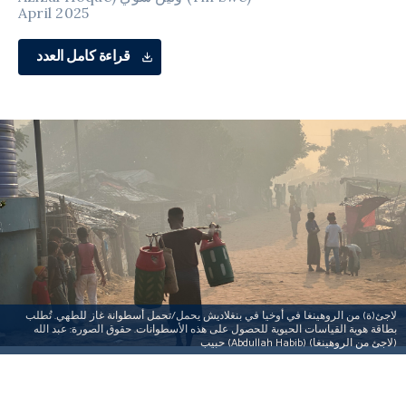
April 2025
قراءة كامل العدد
لاجئ(ة) من الروهينغا في أوخيا في بنغلاديش يحمل/تحمل أسطوانة غاز للطهي. تُطلب
بطاقة هوية القياسات الحيوية للحصول على هذه الأسطوانات. حقوق الصورة: عبد الله
حبيب (Abdullah Habib) (لاجئ من الروهينغا)