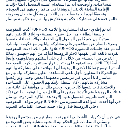
المساعدات. وأوضحت أنه تم استخدام عملية التسجيل أيضًا «لإثبات
الإقامة السابقة للاجئي الروهينغا في ميانمار وحقهم في العودة»،
وتحقيقًا لهذه الغاية «طُلب من اللاجئين بشكلٍ منفصل وصريح»
الموافقة على «مشاركة حكومة بنغلاديش بياناتهم مع حكومة ميانمار».
أكّدت المفوضية (UNHCR) أنه تم إطلاق «حملة استشارية وإعلامية
واسعة النطاق» من أجل «شرح العملية» و«إبلاغ اللاجئين بأنهم
سيتمكنون جميعًا من الوصول إلى الخدمات والاستحقاقات نفسها
بصرف النظر عن موافقتهم على مشاركة بياناتهم مع حكومة ميانمار».
علاوةً على ذلك، ادعت المفوضية (UNHCR) أنه تم عقد جلسات المشورة
الفردية باللغة التي يفهمها لاجئو الروهينغا للتأكد من أنهم «يفهمون تمامًا
الغرض من العملية» من خلال «الرد على أسئلتهم ومخاوفهم» وأيضًا
لمساعدتهم على «اتخاذ قرار مستنير». ذكرت المفوضية (UNHCR) أيضًا
أنه تم التوضيح تمامًا للاجئي الروهينغا أن الموافقة على مشاركة بياناتهم
مع الشركاء المحليين لأجل تلقي المساعدة مقابل مشاركة بياناتهم مع
ميانمار كانا أمرين غير مرتبطين ببعضهما البعض. وحتى ولو رفضوا
مشاركة بياناتهم، «كان سيظل بإمكانهم الحصول على المساعدة
والاستحقاقات نفسها كالآخرين». ويعني ذلك أن موافقة كل عائلة من
عائلات الروهينغا «تم تأكيدها مرتين على الأقل» وأن التوقيعات التي تؤكد
الموافقة «لم يتم الحصول عليها إلا بعد هذا التأكيد المزدوج». ويتمثل
جوهر موقف المفوضية (UNHCR) في أنها أخذت الموافقة المستنيرة من
لاجئي الروهينغا قبل وأثناء حملة تسجيل القياسات الحيوية.
في حين أن ذكريات الأشخاص الذين تمت مقابلتهم من مجتمع الروهينغا
وممثلي المنظمات غير الحكومية المحلية تتشابه بعض الشيء مع
مزاعم المفوضية (UNHCR)، تشكّل أيضًا نقاط انطلاق مهمة في هذا