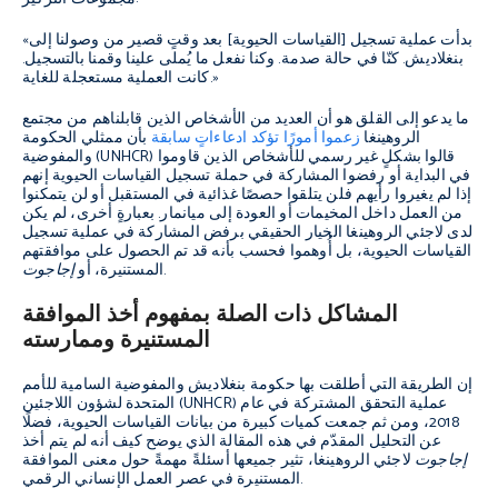
«بدأت عملية تسجيل [القياسات الحيوية] بعد وقتٍ قصير من وصولنا إلى
بنغلاديش. كنّا في حالة صدمة. وكنا نفعل ما يُملى علينا وقمنا بالتسجيل.
كانت العملية مستعجلة للغاية.»
ما يدعو إلى القلق هو أن العديد من الأشخاص الذين قابلناهم من مجتمع
الروهينغا
زعموا أمورًا تؤكد ادعاءاتٍ سابقة
بأن ممثلي الحكومة
والمفوضية (UNHCR) قالوا بشكلٍ غير رسمي للأشخاص الذين قاوموا
في البداية أو رفضوا المشاركة في حملة تسجيل القياسات الحيوية إنهم
إذا لم يغيروا رأيهم فلن يتلقوا حصصًا غذائية في المستقبل أو لن يتمكنوا
من العمل داخل المخيمات أو العودة إلى ميانمار. بعبارةٍ أخرى، لم يكن
لدى لاجئي الروهينغا الخيار الحقيقي برفض المشاركة في عملية تسجيل
القياسات الحيوية، بل أُوهموا فحسب بأنه قد تم الحصول على موافقتهم
.
المستنيرة، أو
إجاجوت
المشاكل ذات الصلة بمفهوم أخذ الموافقة
المستنيرة وممارسته
إن الطريقة التي أطلقت بها حكومة بنغلاديش والمفوضية السامية للأمم
المتحدة لشؤون اللاجئين (UNHCR) عملية التحقق المشتركة في عام
2018، ومن ثم جمعت كميات كبيرة من بيانات القياسات الحيوية، فضلًا
عن التحليل المقدّم في هذه المقالة الذي يوضح كيف أنه لم يتم أخذ
إجاجوت
لاجئي الروهينغا، تثير جميعها أسئلةً مهمةً حول معنى الموافقة
المستنيرة في عصر العمل الإنساني الرقمي.