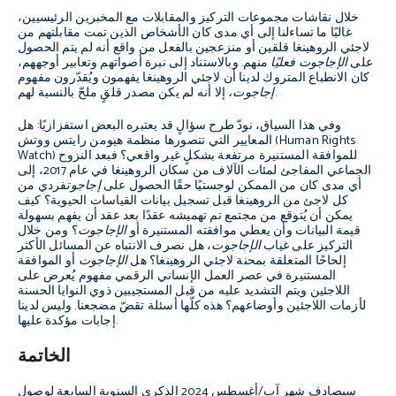
خلال نقاشات مجموعات التركيز والمقابلات مع المخبرين الرئيسيين،
غالبًا ما تساءلنا إلى أي مدى كان الأشخاص الذين تمت مقابلتهم من
لاجئي الروهينغا قلقين أو منزعجين بالفعل من واقع أنه لم يتم الحصول
على
الإجاجوت
فعليًا
منهم. وبالاستناد إلى نبرة أصواتهم وتعابير أوجههم،
كان الانطباع المتروك لدينا أن لاجئي الروهينغا يفهمون ويُقدّرون مفهوم
إلا أنه لم يكن مصدر قلقٍ ملحّ بالنسبة لهم.
إجاجوت،
وفي هذا السياق، نودّ طرح سؤالٍ قد يعتبره البعض استفزازيًا: هل
المعايير التي تتصورها منظمة هيومن رايتس ووتش (Human Rights
Watch) للموافقة المستنيرة مرتفعة بشكلٍ غير واقعي؟ فبعد النزوح
الجماعي المفاجئ لمئات الآلاف من سكان الروهينغا في عام 2017، إلى
أي مدى كان من الممكن لوجستيًا حقًا الحصول على
إجاجوت
فردي من
كل لاجئ من الروهينغا قبل تسجيل بيانات القياسات الحيوية؟ كيف
يمكن أن يُتوقع من مجتمع تم تهميشه عقدًا بعد عقد أن يفهم بسهولة
قيمة البيانات وأن يعطي موافقته المستنيرة أو
الإجاجوت
؟ ومن خلال
التركيز على غياب
الإجاجوت
، هل نصرف الانتباه عن المسائل الأكثر
إلحاحًا المتعلقة بمحنة لاجئي الروهينغا؟ هل
الإجاجوت
أو الموافقة
المستنيرة في عصر العمل الإنساني الرقمي مفهوم يُعرض على
اللاجئين ويتم التشديد عليه من قبل المستجيبين ذوي النوايا الحسنة
لأزمات اللاجئين وأوضاعهم؟ هذه كلّها أسئلة تقضّ مضجعنا. وليس لدينا
إجابات مؤكدة عليها.
الخاتمة
سيصادف شهر آب/أغسطس 2024 الذكرى السنوية السابعة لوصول