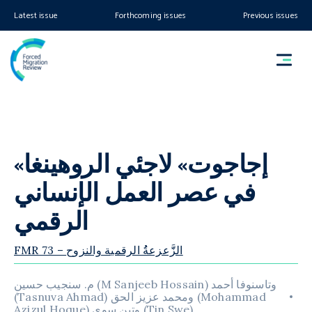
Latest issue
Forthcoming issues
Previous issues
«إجاجوت» لاجئي الروهينغا
في عصر العمل الإنساني
الرقمي
FMR 73 – الزََّعزعةُُ الرقمية والنزوح
م. سنجيب حسين (M Sanjeeb Hossain) وتاسنوفا أحمد
(Tasnuva Ahmad) ومحمد عزيز الحق (Mohammad
Azizul Hoque) وتين سوي (Tin Swe)