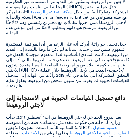
لاجئين من الروهينغا وممثلين عن العديد من المنظمات غير الحكومية
المحلية التي تعاونت مع المفوضية (UNHCR) خلال عملية التحقق
المشتركة. وتعاونّا أيضًا من خلال
شبكة الثقة غير الرسمية
التابعة لمركز
السلام والعدالة (Centre for Peace and Justice) مع ستة متطوعين من
لاجئي الروهينغا ممن أجروا مقابلاتٍ مع مخبرين رئيسيين وهم 12 لاجئًا
من الروهينغا تم نسخ شهاداتهم وتحليلها لاحقًا من قِبل مؤلفي هذه
المقالة.
خلال تحليل حواراتنا، أدركنا أنه على الرغم من أن الموافقة المستنيرة
كمفهوم ضمن سياق حماية البيانات لم تكن مألوفةً بالنسبة إلى العديد
من الروهينغا، كانت المبادئ الأساسية لهذا المفهوم موجودةً بالفعل في
كلمة «
إجاجوت
» في لغة الروهينغا. هذه هي قصة الظروف التي أدت إلى
عدم أخذ حكومة بنغلاديش والمفوضية السامية للأمم المتحدة لشؤون
إجاجوت
» العديد من لاجئي الروهينغا خلال عملية
اللاجئين (UNHCR) «
التحقق المشتركة التي بدأت في عام 2018 وأدّت في النهاية إلى تسجيل
القياسات الحيوية لما يقرب من مليون شخص من الروهينغا بحلول نهاية
عام 2023.
دافع تسجيل القياسات الحيوية في الاستجابة إلى
لاجئي الروهينغا
بعد النزوح الجماعي للاجئي الروهينغا في آب/أغسطس 2017، بدأت
وزارة الداخلية في حكومة بنغلاديش، بمساعدة فنية من المفوضية
عملية تسجيل
السامية للأمم المتحدة لشؤون اللاجئين (UNHCR)،
القياسات الحيوية للاجئي الروهينغا
. وعلى الرغم من
الانتقادات
المتعلقة