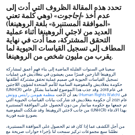
تحدد هذه المقالة الظروف التي أدت إلى
عدم أخذ «
إجاجوت
» (وهي كلمة تعني
«الموافقة المستنيرة» بلغة الروهينغا)
العديد من لاجئي الروهينغا أثناء عملية
التحقق المشتركة، مما أدت في نهاية
المطاف إلى تسجيل القياسات الحيوية لما
يقرب من مليون شخص من الروهينغا.
سعينا في السنوات القليلة الماضية إلى بناء فهمٍ أعمق لمشاركة
الروهينغا النازحين قسرًا ممن يعيشون في بنغلاديش في عمليات
تسجيل القياسات الحيوية في صميم عملية
تحقق مشتركة
أطلقتها
حكومة بنغلاديش والمفوضية السامية للأمم المتحدة لشؤون اللاجئين
(UNHCR) في عام 2018. وقد جذب هذا الموضوع اهتمامنا بشكلٍ خاص
في
منظمة هيومن رايتس ووتش (Human Rights Watch)
بعد أن ادّعت
عام 2021 أن حكومة بنغلاديش قد شاركت بيانات القياسات الحيوية التي
تم جمعها مع حكومة ميانمار من دون الحصول على الموافقة المستنيرة
من جانب لاجئي الروهينغا. وقد شككت المفوضية (UNHCR) بهذا الادعاء
بصورةٍ شبه فورية.
من أجل الكشف عما إذا كان قد تم الحصول على الموافقة المستنيرة،
نظمّنا سبع مجموعات تركيز سمحت لنا بإجراء حوارات صريحة مع