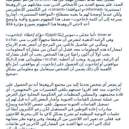
الصدد. فلم يسمع العديد من الأشخاص الذين تمت مقابلتهم من الروهينغا
عن الكلمتين الإنجليزيتين «consent» (موافقة) و«informed» (مستنيرة)
ولكن عندما أوضحنا لهم ما يعنيه مصطلح «الموافقة المستنيرة»، أشاروا
بسرعة إلى أن كلمة «
إجاجوت
» تصف هذا المفهوم بصورةٍ وافية. وأوضح
أحد لاجئي الروهينغا هذا المفهوم بصورةٍ مؤثرة قائلًا:
(mon-er
(Ejajot) أننا نتحلى بـ«مونير إيكا»
«يؤكد إعطاء «إجاجوت»
، وهي الرغبة الذهنية. لنفترض أن شخصًا مجهولًا اقترب مني
iccha)
وسألني عن تفاصيل عائلتي. من المرجح أن أشعر بعدم الارتياح
لمشاركة هذه المعلومات معه. فقبل أن أتمكن من مشاركة المعلومات،
يجب أولاً أن أكون راضيًا عن هذا الشخص. يجب أن أقبل مشاركة
أي الرغبة، ضرورية. ويجب أن أعطيه
«إيكا» (iccha)،
معلوماتي. هذه الـ
موافقتي أو
إجاجوت
. إن الحصول على
إجاجوت
، أو موافقتي، أمرٌ بالغ
الأهمية لأن ذلك يضمن أن الشخص سيتعامل مع معلوماتي بشكلٍ
صحيح».
لم يشعر أي شخص تحدثنا إليه من مجتمع الروهينغا أنه تم الحصول على
إجاجوت
منه. فقد أقروا جميعهم بتلقي التفسيرات من
«المجهيس»
، أي
قادة مجتمعهم، والممثلين المنظمات غير الحكومية المحلية حول الغرض
من عملية تسجيل القياسات الحيوية. وأشار البعض إلى أنه قيل لهم إن
تسجيل القياسات الحيوية سيسهل تلقي حصص الإعاشة ويسرّع
مبادرات إعادة التوطين في المستقبل. لكن زعم الكثيرون أيضًا أن
جلسات التوعية المنظمة لم تشرح بشكلٍ كافٍ ما كان ينخرط اللاجئون
فيه. فعلى حد تعبير أحد اللاجئين من الروهينغا، وفي وجهة نظر مشابهة
لتلك التي أعرب عنها العديد من المشاركين الآخرين في نقاشات
مجموعات التركيز: