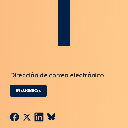
Dirección de correo electrónico
INSCRIBIRSE
Twitter
Facebook
LinkedIn
VK