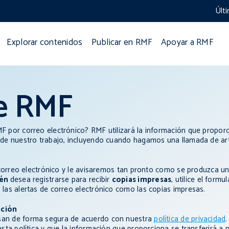
Últ
Explorar contenidos
Publicar en RMF
Apoyar a RMF
de RMF
F por correo electrónico? RMF utilizará la información que propor
s de nuestro trabajo, incluyendo cuando hagamos una llamada de a
de correo electrónico y le avisaremos tan pronto como se produzca un
ién
desea registrarse para recibir
copias impresas
, utilice el form
 las alertas de correo electrónico como las copias impresas.
ación
san de forma segura de acuerdo con nuestra
política de privacidad
.
 esta política y que la información que proporciona se transferirá 