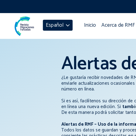
Español
Inicio
Acerca de RMF
Alertas 
¿Le gustaría recibir novedades de RM
enviarle actualizaciones ocasionale
número en línea.
Si es así, facilítenos su dirección 
en línea una nueva edición. Si
tamb
De esta manera podrá solicitar tanto
Alertas de RMF – Uso de la inform
Todos los datos se guardan y proce
consiente las prácticas descritas en