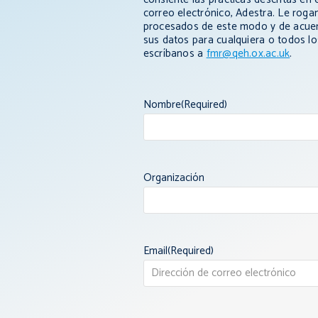
correo electrónico, Adestra.
Le roga
procesados de este modo y de acue
sus datos para cualquiera o todos los
escríbanos a
fmr@qeh.ox.ac.uk
.
Nombre
(Required)
Organización
Email
(Required)
Enter
Email