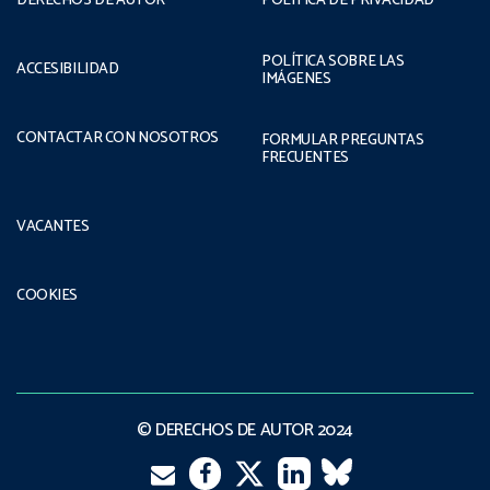
DERECHOS DE AUTOR
POLÍTICA DE PRIVACIDAD
POLÍTICA SOBRE LAS
ACCESIBILIDAD
IMÁGENES
CONTACTAR CON NOSOTROS
FORMULAR PREGUNTAS
FRECUENTES
VACANTES
COOKIES
© DERECHOS DE AUTOR 2024
Email
Twitter
Facebook
LinkedIn
VK