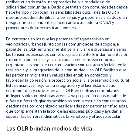
reciben cuando están incorporados bajo la modalidad de
solidaridad comunitaria. Dado que tratan con comunidades desde
hace tiempo y conocen las sensibilidades culturales, las OLR a
menudo pueden identificar a personas y grupos más aislados o en
riesgo, que son renuentes a acercarse o acceder a ONG/I y
proveedores de servicios tradicionales.
En contextos en los que las personas refugiadas viven en
vecindarios urbanos junto con las comunidades de acogida, el
papel de las OLR es fundamental para aliviar de diversas maneras
las tensiones asociadas con el desplazamiento. Brindan orientación
e información precisa y actualizada sobre el nuevo entorno,
organizan sesiones de concientización comunitaria y fortalecen la
resiliencia y la integración de la comunidad. Las OLR facilitan que
las personas migrantes y refugiadas entablen contactos, y
favorecen la cohesión, la protección social y la preservación cultural.
Estas iniciativas mejoran la integración y el bienestar de sus
comunidades, y convierten a las OLR en centros comunitarios
indispensables en distintas áreas. Una proporción considerable de
niñas y niños refugiados también asisten a escuelas comunitarias
gestionadas por organizaciones lideradas por personas refugiadas,
que complementan la labor de las escuelas públicas y ayudan a
superar las barreras idiomáticas, la xenofobia y el acoso escolar.
Las OLR brindan medios de vida