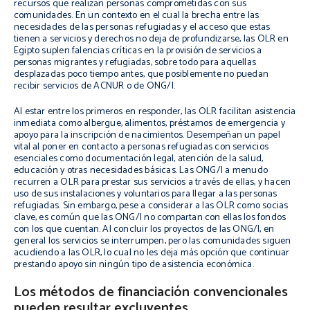
recursos que realizan personas comprometidas con sus
comunidades. En un contexto en el cual la brecha entre las
necesidades de las personas refugiadas y el acceso que estas
tienen a servicios y derechos no deja de profundizarse, las OLR en
Egipto suplen falencias críticas en la provisión de servicios a
personas migrantes y refugiadas, sobre todo para aquellas
desplazadas poco tiempo antes, que posiblemente no puedan
recibir servicios de ACNUR o de ONG/I.
Al estar entre los primeros en responder, las OLR facilitan asistencia
inmediata como albergue, alimentos, préstamos de emergencia y
apoyo para la inscripción de nacimientos. Desempeñan un papel
vital al poner en contacto a personas refugiadas con servicios
esenciales como documentación legal, atención de la salud,
educación y otras necesidades básicas. Las ONG/I a menudo
recurren a OLR para prestar sus servicios a través de ellas, y hacen
uso de sus instalaciones y voluntarios para llegar a las personas
refugiadas. Sin embargo, pese a considerar a las OLR como socias
clave, es común que las ONG/I no compartan con ellas los fondos
con los que cuentan. Al concluir los proyectos de las ONG/I, en
general los servicios se interrumpen, pero las comunidades siguen
acudiendo a las OLR, lo cual no les deja más opción que continuar
prestando apoyo sin ningún tipo de asistencia económica.
Los métodos de financiación convencionales
pueden resultar excluyentes