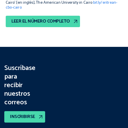
Cairo’ [en inglés], The American University in Cairo
bit.ly/eritrean-
cbo-cairo
LEER EL NÚMERO COMPLETO
Suscríbase
para
recibir
nuestros
correos
INSCRIBIRSE