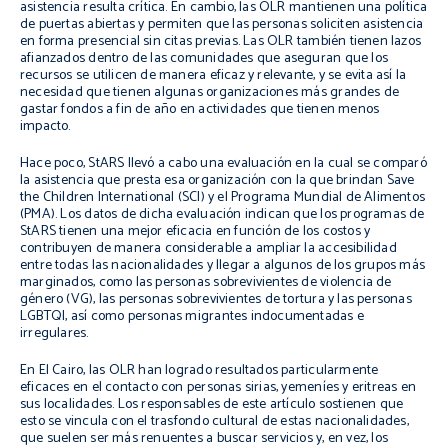
asistencia resulta crítica. En cambio, las OLR mantienen una política
de puertas abiertas y permiten que las personas soliciten asistencia
en forma presencial sin citas previas. Las OLR también tienen lazos
afianzados dentro de las comunidades que aseguran que los
recursos se utilicen de manera eficaz y relevante, y se evita así la
necesidad que tienen algunas organizaciones más grandes de
gastar fondos a fin de año en actividades que tienen menos
impacto.
Hace poco, StARS llevó a cabo una evaluación en la cual se comparó
la asistencia que presta esa organización con la que brindan Save
the Children International (SCI) y el Programa Mundial de Alimentos
(PMA). Los datos de dicha evaluación indican que los programas de
StARS tienen una mejor eficacia en función de los costos y
contribuyen de manera considerable a ampliar la accesibilidad
entre todas las nacionalidades y llegar a algunos de los grupos más
marginados, como las personas sobrevivientes de violencia de
género (VG), las personas sobrevivientes de tortura y las personas
LGBTQI, así como personas migrantes indocumentadas e
irregulares.
En El Cairo, las OLR han logrado resultados particularmente
eficaces en el contacto con personas sirias, yemeníes y eritreas en
sus localidades. Los responsables de este artículo sostienen que
esto se vincula con el trasfondo cultural de estas nacionalidades,
que suelen ser más renuentes a buscar servicios y, en vez, los