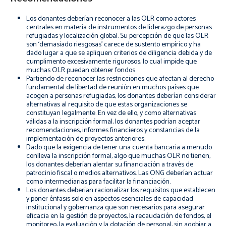
Los donantes deberían reconocer a las OLR como actores
centrales en materia de instrumentos de liderazgo de personas
refugiadas y localización global. Su percepción de que las OLR
son ‘demasiado riesgosas’ carece de sustento empírico y ha
dado lugar a que se apliquen criterios de diligencia debida y de
cumplimento excesivamente rigurosos, lo cual impide que
muchas OLR puedan obtener fondos.
Partiendo de reconocer las restricciones que afectan al derecho
fundamental de libertad de reunión en muchos países que
acogen a personas refugiadas, los donantes deberían considerar
alternativas al requisito de que estas organizaciones se
constituyan legalmente. En vez de ello, y como alternativas
válidas a la inscripción formal, los donantes podrían aceptar
recomendaciones, informes financieros y constancias de la
implementación de proyectos anteriores.
Dado que la exigencia de tener una cuenta bancaria a menudo
conlleva la inscripción formal, algo que muchas OLR no tienen,
los donantes deberían alentar su financiación a través de
patrocinio fiscal o medios alternativos. Las ONG deberían actuar
como intermediarias para facilitar la financiación.
Los donantes deberían racionalizar los requisitos que establecen
y poner énfasis solo en aspectos esenciales de capacidad
institucional y gobernanza que son necesarios para asegurar
eficacia en la gestión de proyectos, la recaudación de fondos, el
monitoreo, la evaluación y la dotación de personal, sin agobiar a