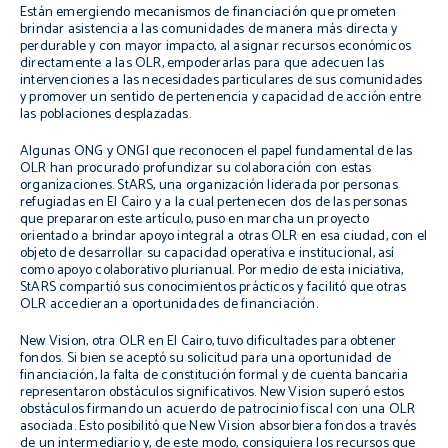
Están emergiendo mecanismos de financiación que prometen
brindar asistencia a las comunidades de manera más directa y
perdurable y con mayor impacto, al asignar recursos económicos
directamente a las OLR, empoderarlas para que adecuen las
intervenciones a las necesidades particulares de sus comunidades
y promover un sentido de pertenencia y capacidad de acción entre
las poblaciones desplazadas.
Algunas ONG y ONGI que reconocen el papel fundamental de las
OLR han procurado profundizar su colaboración con estas
organizaciones. StARS, una organización liderada por personas
refugiadas en El Cairo y a la cual pertenecen dos de las personas
que prepararon este artículo, puso en marcha un proyecto
orientado a brindar apoyo integral a otras OLR en esa ciudad, con el
objeto de desarrollar su capacidad operativa e institucional, así
como apoyo colaborativo plurianual. Por medio de esta iniciativa,
StARS compartió sus conocimientos prácticos y facilitó que otras
OLR accedieran a oportunidades de financiación.
New Vision, otra OLR en El Cairo, tuvo dificultades para obtener
fondos. Si bien se aceptó su solicitud para una oportunidad de
financiación, la falta de constitución formal y de cuenta bancaria
representaron obstáculos significativos. New Vision superó estos
obstáculos firmando un acuerdo de patrocinio fiscal con una OLR
asociada. Esto posibilitó que New Vision absorbiera fondos a través
de un intermediario y, de este modo, consiguiera los recursos que