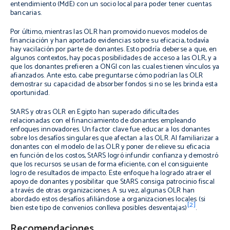
entendimiento (MdE) con un socio local para poder tener cuentas
bancarias.
Por último, mientras las OLR han promovido nuevos modelos de
financiación y han aportado evidencias sobre su eficacia, todavía
hay vacilación por parte de donantes. Esto podría deberse a que, en
algunos contextos, hay pocas posibilidades de acceso a las OLR, y a
que los donantes prefieren a ONGI con las cuales tienen vínculos ya
afianzados. Ante esto, cabe preguntarse cómo podrían las OLR
demostrar su capacidad de absorber fondos si no se les brinda esta
oportunidad.
StARS y otras OLR en Egipto han superado dificultades
relacionadas con el financiamiento de donantes empleando
enfoques innovadores. Un factor clave fue educar a los donantes
sobre los desafíos singulares que afectan a las OLR. Al familiarizar a
donantes con el modelo de las OLR y poner de relieve su eficacia
en función de los costos, StARS logró infundir confianza y demostró
que los recursos se usan de forma eficiente, con el consiguiente
logro de resultados de impacto. Este enfoque ha logrado atraer el
apoyo de donantes y posibilitar que StARS consiga patrocinio fiscal
a través de otras organizaciones. A su vez, algunas OLR han
abordado estos desafíos afiliándose a organizaciones locales (si
[2]
bien este tipo de convenios conlleva posibles desventajas)
.
Recomendaciones