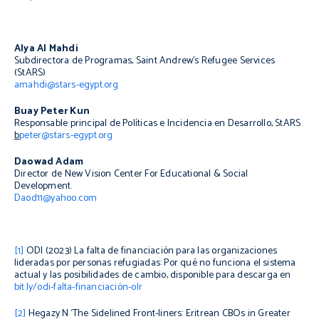
Alya Al Mahdi
Subdirectora de Programas, Saint Andrew’s Refugee Services
(StARS)
amahdi@stars-egypt.org
Buay Peter Kun
Responsable principal de Políticas e Incidencia en Desarrollo, StARS
b
peter@stars-egypt.org
Daowad Adam
Director de New Vision Center For Educational & Social
Development.
Daod11@yahoo.com
[1]
ODI (2023)
La falta de financiación para las organizaciones
lideradas por personas refugiadas: Por qué no funciona el sistema
actual y las posibilidades de cambio,
disponible para descarga en
bit.ly/odi-falta-financiación-olr
[2]
Hegazy N ‘The Sidelined Front-liners: Eritrean CBOs in Greater