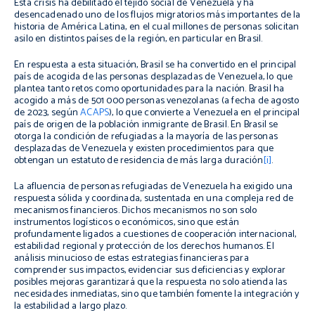
Esta crisis ha debilitado el tejido social de Venezuela y ha
desencadenado uno de los flujos migratorios más importantes de la
historia de América Latina, en el cual millones de personas solicitan
asilo en distintos países de la región, en particular en Brasil.
En respuesta a esta situación, Brasil se ha convertido en el principal
país de acogida de las personas desplazadas de Venezuela, lo que
plantea tanto retos como oportunidades para la nación. Brasil ha
acogido a más de 501 000 personas venezolanas (a fecha de agosto
de 2023, según
ACAPS
), lo que convierte a Venezuela en el principal
país de origen de la población inmigrante de Brasil. En Brasil se
otorga la condición de refugiadas a la mayoría de las personas
desplazadas de Venezuela y existen procedimientos para que
obtengan un estatuto de residencia de más larga duración
[i]
.
La afluencia de personas refugiadas de Venezuela ha exigido una
respuesta sólida y coordinada, sustentada en una compleja red de
mecanismos financieros. Dichos mecanismos no son solo
instrumentos logísticos o económicos, sino que están
profundamente ligados a cuestiones de cooperación internacional,
estabilidad regional y protección de los derechos humanos. El
análisis minucioso de estas estrategias financieras para
comprender sus impactos, evidenciar sus deficiencias y explorar
posibles mejoras garantizará que la respuesta no solo atienda las
necesidades inmediatas, sino que también fomente la integración y
la estabilidad a largo plazo.