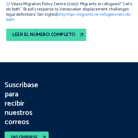
[i]
Véase Migration Policy Centre (2022) ‘Migrants or refugees? “Let’s
do both”. Brazil’s response to Venezuelan displacement challenges
legal definitions’ [en inglés]
bit.ly/mpc-migrants-or-refugees-lets-do-
both
LEER EL NÚMERO COMPLETO
Suscríbase
para
recibir
nuestros
correos
INSCRIBIRSE