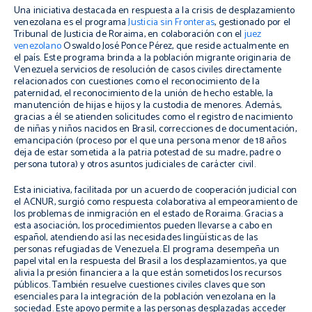
Una iniciativa destacada en respuesta a la crisis de desplazamiento
venezolana es el programa
Justicia sin Fronteras
, gestionado por el
Tribunal de Justicia de Roraima, en colaboración con el
juez
venezolano
Oswaldo José Ponce Pérez, que reside actualmente en
el país. Este programa brinda a la población migrante originaria de
Venezuela servicios de resolución de casos civiles directamente
relacionados con cuestiones como el reconocimiento de la
paternidad, el reconocimiento de la unión de hecho estable, la
manutención de hijas e hijos y la custodia de menores. Además,
gracias a él se atienden solicitudes como el registro de nacimiento
de niñas y niños nacidos en Brasil, correcciones de documentación,
emancipación (proceso por el que una persona menor de 18 años
deja de estar sometida a la patria potestad de su madre, padre o
persona tutora) y otros asuntos judiciales de carácter civil.
Esta iniciativa, facilitada por un acuerdo de cooperación judicial con
el ACNUR, surgió como respuesta colaborativa al empeoramiento de
los problemas de inmigración en el estado de Roraima. Gracias a
esta asociación, los procedimientos pueden llevarse a cabo en
español, atendiendo así las necesidades lingüísticas de las
personas refugiadas de Venezuela. El programa desempeña un
papel vital en la respuesta del Brasil a los desplazamientos, ya que
alivia la presión financiera a la que están sometidos los recursos
públicos. También resuelve cuestiones civiles claves que son
esenciales para la integración de la población venezolana en la
sociedad. Este apoyo permite a las personas desplazadas acceder