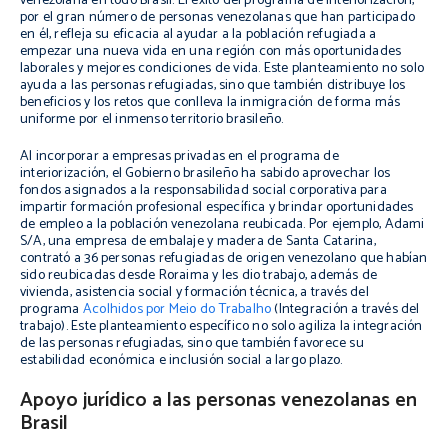
venezolana en todo Brasil. El éxito del programa de interiorización,
por el gran número de personas venezolanas que han participado
en él, refleja su eficacia al ayudar a la población refugiada a
empezar una nueva vida en una región con más oportunidades
laborales y mejores condiciones de vida. Este planteamiento no solo
ayuda a las personas refugiadas, sino que también distribuye los
beneficios y los retos que conlleva la inmigración de forma más
uniforme por el inmenso territorio brasileño.
Al incorporar a empresas privadas en el programa de
interiorización, el Gobierno brasileño ha sabido aprovechar los
fondos asignados a la responsabilidad social corporativa para
impartir formación profesional específica y brindar oportunidades
de empleo a la población venezolana reubicada. Por ejemplo, Adami
S/A, una empresa de embalaje y madera de Santa Catarina,
contrató a 36 personas refugiadas de origen venezolano que habían
sido reubicadas desde Roraima y les dio trabajo, además de
vivienda, asistencia social y formación técnica, a través del
programa
Acolhidos por Meio do Trabalho
(Integración a través del
trabajo). Este planteamiento específico no solo agiliza la integración
de las personas refugiadas, sino que también favorece su
estabilidad económica e inclusión social a largo plazo.
Apoyo jurídico a las personas venezolanas en
Brasil