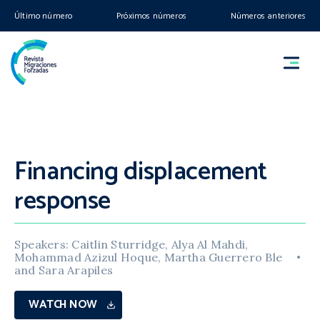
Último número
Próximos números
Números anteriores
Financing displacement
response
Speakers: Caitlin Sturridge, Alya Al Mahdi,
Mohammad Azizul Hoque, Martha Guerrero Ble
and Sara Arapiles
WATCH NOW