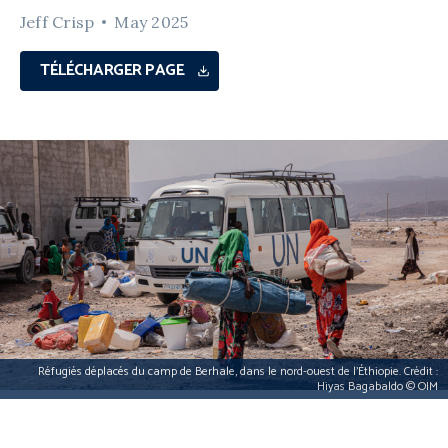
Jeff Crisp
May 2025
TÉLÉCHARGER PAGE
Réfugiés déplacés du camp de Berhale, dans le nord-ouest de l’Éthiopie. Crédit :
Hiyas Bagabaldo © OIM