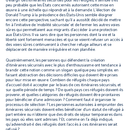
d’élargir des itinéraires sécurisés pour les réfugiés, il semble très
peu probable que les États concernés autorisent cette mise en
œuvre à une échelle qui répondrait à la demande. L’élection de
Donald Trump à la présidence des États-Unis semble éloigner
encore cette perspective, sachant qu’il a aussitôt décidé de mettre
fin à l’initiative de ‘mobilité sécurisée’ et de fermer les autres voies
sûres qui permettaient aux migrants d’accéder à une protection
aux États-Unis. Il va sans dire que les personnes dont la vie et la
liberté sont fortement menacées et qui se voient refuser un accès à
des voies sûres continueront à chercher refuge ailleurs et se
déplaceront de manière irrégulière et non planifiée.
Quatrièmement, les personnes qui défendent la création
d’itinéraires sécurisés avec le plus d’enthousiasme ont tendance à
brandir cette notion comme un slogan quelque peu simpliste, en
faisant abstraction des décisions difficiles qui doivent être prises
pour leur mise en œuvre. Combien de réfugiés chaque pays
d’accueil doit-il accepter par le biais de ces itinéraires sécurisés, et
sur quelle période de temps ? De quels pays ces réfugiés doivent-ils
provenir, et quelles catégories de réfugiés doivent être prioritaires
pour bénéficier d’une admission ? Comment faut-il organiser le
processus de sélection ? Les personnes autorisées à emprunter des
itinéraires sécurisés doivent-elles bénéficier d’un statut de réfugié à
part entière ou n’obtenir que des droits de séjour temporaires dans
les pays où elles sont admises ? Et, comme on l’a déjà indiqué,
qu’adviendrait-il des réfugiés dont l’accès à ces itinéraires serait
refusé ?