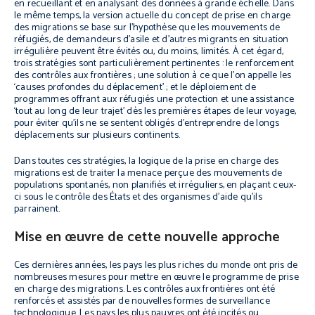
en recueillant et en analysant des données à grande échelle. Dans
le même temps, la version actuelle du concept de prise en charge
des migrations se base sur l’hypothèse que les mouvements de
réfugiés, de demandeurs d’asile et d’autres migrants en situation
irrégulière peuvent être évités ou, du moins, limités. À cet égard,
trois stratégies sont particulièrement pertinentes : le renforcement
des contrôles aux frontières ; une solution à ce que l’on appelle les
‘causes profondes du déplacement’ ; et le déploiement de
programmes offrant aux réfugiés une protection et une assistance
‘tout au long de leur trajet’ dès les premières étapes de leur voyage,
pour éviter qu’ils ne se sentent obligés d’entreprendre de longs
déplacements sur plusieurs continents.
Dans toutes ces stratégies, la logique de la prise en charge des
migrations est de traiter la menace perçue des mouvements de
populations spontanés, non planifiés et irréguliers, en plaçant ceux-
ci sous le contrôle des États et des organismes d’aide qu’ils
parrainent.
Mise en œuvre de cette nouvelle approche
Ces dernières années, les pays les plus riches du monde ont pris de
nombreuses mesures pour mettre en œuvre le programme de prise
en charge des migrations. Les contrôles aux frontières ont été
renforcés et assistés par de nouvelles formes de surveillance
technologique. Les pays les plus pauvres ont été incités ou