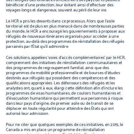
des réfugiés des itinéraires officiels vers des pays où ils peuvent
bénéficier d’une protection, leur évitant ainsi d’effectuer des
voyages longs et dangereux, souvent au péril de leur vie.
Le HCR a pris les devants dans ce processus. Alors que l’asile
territorial est de plus en plus menacé dans de nombreuses parties
du monde, le HCR a encouragé les gouvernements à proposer aux
réfugiés de nouveaux itinéraires organisés pour accéder à une
protection, au-delà des programmes de réinstallation des réfugiés
parrainés par l’État qu’il administre.
Ces solutions, appelées ‘voies d’accès complémentaires’ par le HCR,
comprennent des initiatives de réinstallation communautaires et
des programmes de regroupement familial, ainsi que des
programmes de mobilité professionnelle et de bourses d’études
destinés aux réfugiés qui possèdent des compétences et des
qualifications appropriées. Les défenseurs des réfugiés et les
analystes ont, quant à eux, élargi cette définition afin d’inclure les
programmes de visas humanitaires, de couloirs humanitaires et
d’évacuation humanitaire qui permettent aux personnes à risque
dans leur pays d’origine, de premier asile ou de transit de se
déplacer en toute régularité pour atteindre des États qui ont
autorisé leur admission.
Pour ne citer que quelques exemples de ces initiatives, en 2015, le
Canada a mis en place un programme de réinstallation