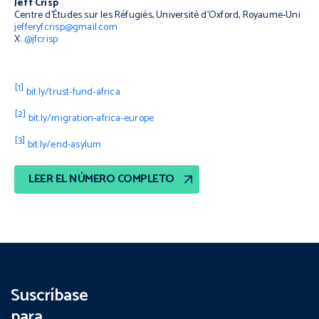
Jeff Crisp
Centre d’Études sur les Réfugiés, Université d’Oxford, Royaume-Uni
jefferyfcrisp@gmail.com
X:
@jfcrisp
[1]
bit.ly/trust-fund-africa
[2]
bit.ly/migration-africa-europe
[3]
bit.ly/end-asylum
LEER EL NÚMERO COMPLETO
Suscríbase
para