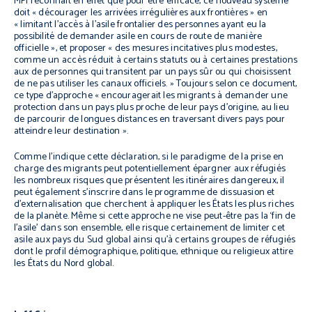
MPI reconnaît en effet que pour être efficace, ce nouveau système
doit « décourager les arrivées irrégulières aux frontières » en
« limitant l’accès à l’asile frontalier des personnes ayant eu la
possibilité de demander asile en cours de route de manière
officielle », et proposer « des mesures incitatives plus modestes,
comme un accès réduit à certains statuts ou à certaines prestations
aux de personnes qui transitent par un pays sûr ou qui choisissent
de ne pas utiliser les canaux officiels. » Toujours selon ce document,
ce type d’approche « encouragerait les migrants à demander une
protection dans un pays plus proche de leur pays d’origine, au lieu
de parcourir de longues distances en traversant divers pays pour
atteindre leur destination ».
Comme l’indique cette déclaration, si le paradigme de la prise en
charge des migrants peut potentiellement épargner aux réfugiés
les nombreux risques que présentent les itinéraires dangereux, il
peut également s’inscrire dans le programme de dissuasion et
d’externalisation que cherchent à appliquer les États les plus riches
de la planète. Même si cette approche ne vise peut-être pas la ‘fin de
l’asile’ dans son ensemble, elle risque certainement de limiter cet
asile aux pays du Sud global ainsi qu’à certains groupes de réfugiés
dont le profil démographique, politique, ethnique ou religieux attire
les États du Nord global.