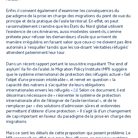
Enfin, il convient également d’examiner les conséquences du
paradigme de la prise en charge des migrations du point de vue du
principe et de la pratique de l’asile territorial. En effet, on peut
raisonnablement craindre que les États du Nord global utilisent
l’existence de ces itinéraires, aussi modestes soient-ils, comme
prétexte pour refuser les demandeurs d’asile qui arrivent de
manière irrégulière, en faisant valoir que ceux-ci ne doivent pas être
autorisés à ‘resquiller’ tandis que les soi-disant ‘véritables réfugiés’
attendent patiemment leur tour.
Dans un récent rapport portant le sous-titre inquiétant ‘The end of
asylum’ (la fin de l’asile), le Migration Policy Institute (MPI) suggère
que le système international de protection des réfugiés actuel « fait
l’objet d’une pression intolérable », et remet en question « la
capacité des nations à s’acquitter de leurs obligations
internationales envers les réfugiés ».
[3]
Selon ce document, il est
désormais nécessaire de « réorienter le système de protection
internationale afin de l’éloigner de l’asile territorial », et de le
remplacer par « des solutions d’admission sûres et ordonnées
permettant d’obtenir d’une protection. » Il s’agit là d’un changement
de cap important en faveur du paradigme de la prise en charge des
migrations.
Mais ce sont les détails de cette proposition qui posent problème. Le