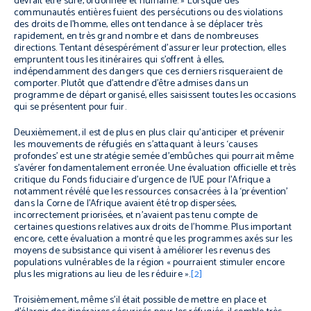
devrait être sûre, ordonnée et humaine. » Lorsque des
communautés entières fuient des persécutions ou des violations
des droits de l’homme, elles ont tendance à se déplacer très
rapidement, en très grand nombre et dans de nombreuses
directions. Tentant désespérément d’assurer leur protection, elles
empruntent tous les itinéraires qui s’offrent à elles,
indépendamment des dangers que ces derniers risqueraient de
comporter. Plutôt que d’attendre d’être admises dans un
programme de départ organisé, elles saisissent toutes les occasions
qui se présentent pour fuir.
Deuxièmement, il est de plus en plus clair qu’anticiper et prévenir
les mouvements de réfugiés en s’attaquant à leurs ‘causes
profondes’ est une stratégie semée d’embûches qui pourrait même
s’avérer fondamentalement erronée. Une évaluation officielle et très
critique du Fonds fiduciaire d’urgence de l’UE pour l’Afrique a
notamment révélé que les ressources consacrées à la ‘prévention’
dans la Corne de l’Afrique avaient été trop dispersées,
incorrectement priorisées, et n’avaient pas tenu compte de
certaines questions relatives aux droits de l’homme. Plus important
encore, cette évaluation a montré que les programmes axés sur les
moyens de subsistance qui visent à améliorer les revenus des
populations vulnérables de la région « pourraient stimuler encore
plus les migrations au lieu de les réduire ».
[2]
Troisièmement, même s’il était possible de mettre en place et