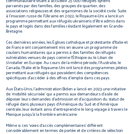
communautaire visant à accueillir 25 000 réfugiés syriens
parrainés par des familles, des groupes de quartier, des
associations religieuses et des organismes de la société civile. Suite
à l’invasion russe de l’Ukraine en 2022, le Royaume-Uni a lancé un
programme permettant aux réfugiés ukrainiens d’être admis dans
le pays et logés dans des familles résidant légalement en Grande-
Bretagne.
Ces dernières années, les Églises catholique et protestante d’Italie et
de France ont conjointement mis en œuvre un programme de
couloirs humanitaires qui a permis à des familles de réfugiés
vulnérables venues de pays comme l’Éthiopie ou le Liban de
s’installer en Europe. Au cours de la même période, l’Australie, le
Canada, l’Italie et le Royaume-Uni ont lancé des programmes pilotes
permettant aux réfugiés qui possèdent des compétences
spécifiques d’accéder à des offres d’emploi dans ces pays.
Aux États-Unis, l’administration Biden a lancé en 2023 une initiative
de ‘mobilité sécurisée’ qui a permis aux demandeurs d’asile de
déposer leurs demandes d’admission et d’acquisition du statut de
réfugié dans plusieurs pays d’Amérique du Sud et d’Amérique
centrale, leur évitant ainsi d’entreprendre le long voyage à travers le
Mexique jusqu’à la frontière américaine.
Même si ces ‘voies d’accès complémentaires’ diffèrent
considérablement en termes de portée et de critères de sélection