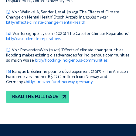
Displacement
, Oxford University Press
[3]
Voir Walinksi A, Sander J, et al. (2023)
‘The Effects of Climate
Change on Mental Health
’ Dtsch Arztebl Int, 120(8):117-124
bit.ly/effects-climate-change-mental-health
[4]
Voir foreignpolicy.com (2020)
‘The Case for Climate Reparations’
bit.ly/case-climate-reparations
[5]
Voir PreventionWeb (2022)
‘Effects of climate change such as
flooding makes existing disadvantages for Indigenous communities
so much worse’
bit.ly/flooding-indigenous-communities
[6]
Banque brésilienne pour le développement (2017) «
The Amazon
Fund receives another R$ 271.2 million from Norway and
Germany »
bit.ly/amazon-fund-norway-germany
READ THE FULL ISSUE