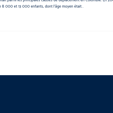
tait parmi les principales causes de déplacement en Colombie. En 20
tre 8 000 et 13 000 enfants, dont l’âge moyen était…