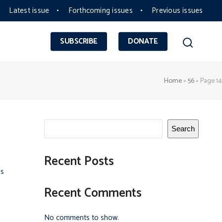
Latest issue
Forthcoming issues
Previous issues
SUBSCRIBE
DONATE
Home
»
56
»
Page 14
Search
Recent Posts
es
Recent Comments
No comments to show.