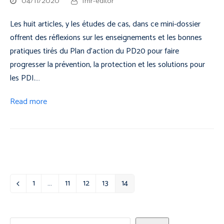
04/11/2020
fmr-editor
Les huit articles, y les études de cas, dans ce mini-dossier
offrent des réflexions sur les enseignements et les bonnes
pratiques tirés du Plan d’action du PD20 pour faire
progresser la prévention, la protection et les solutions pour
les PDI.…
Read more
1
…
11
12
13
14
Previous
Page
Page
Page
Page
Page