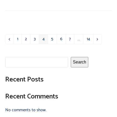
1
2
3
4
5
6
7
…
14
Previous
Page
Page
Page
Page
Page
Page
Page
Page
Next
Search
Recent Posts
Recent Comments
No comments to show.