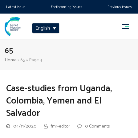
Latest issue
Forthcoming issues
Previous issues
English
65
Home
»
65
»
Page 4
Case-studies from Uganda,
Colombia, Yemen and El
Salvador
04/11/2020
fmr-editor
0 Comments