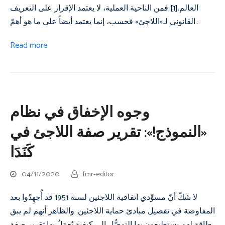
العالم.[1] فمن الناحية العملية، لا يعتمد الإقرار على التعريف
القانوني لـ«اللاجئ» فحسب، إنما يعتمد أيضاً على ما هو أهمّ…
Read more
وجوه الإخفاق في نظام
«النموذج!»: تقرير صفة اللاجئ في
كَنَدَا
04/11/2020
fmr-editor
لا شكّ أنّ مسوِّدي اتفاقية اللاجئين لسنة 1951 قد أُجهِدُوا بعد
المفاوضة في تفصيل مبادئ حماية اللاجئين. والظاهر أنهم لم يبق
طاقة لهم يستطيعون بها التوصُّل إلى كيفيةٍ يُعمَلُ بها تقرير صفة