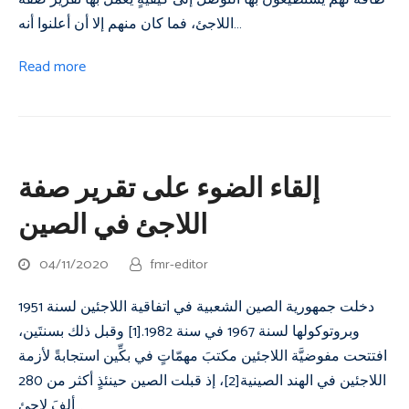
اللاجئ، فما كان منهم إلا أن أعلنوا أنه…
Read more
إلقاء الضوء على تقرير صفة
اللاجئ في الصين
04/11/2020
fmr-editor
دخلت جمهورية الصين الشعبية في اتفاقية اللاجئين لسنة 1951
وبروتوكولها لسنة 1967 في سنة 1982.[1] وقبل ذلك بسنتَين،
افتتحت مفوضيَّة اللاجئين مكتبَ مهمّاتٍ في بكِّين استجابةً لأزمة
اللاجئين في الهند الصينية[2]، إذ قبلت الصين حينئذٍ أكثر من 280
ألفَ لاجئ…