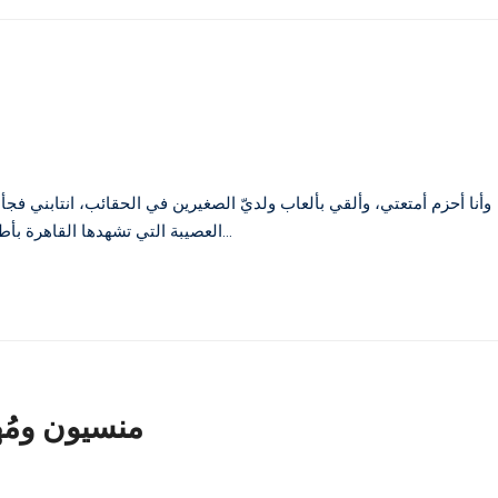
العصيبة التي تشهدها القاهرة بأطول مما نتوقع؟ ماذا لو لم نتمكن من العودة للوطن؟ ومع تصارُع الأفكار…
منسيون ومُهم