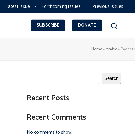
Latest issue
Forthcoming issues
Previous issues
SUBSCRIBE
DONATE
Home
»
Arabic
»
Page 118
Search
Recent Posts
Recent Comments
No comments to show.