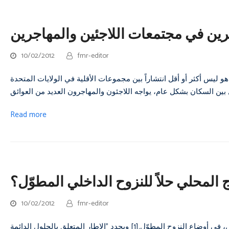
رين في مجتمعات اللاجئين والمهاجرين
10/02/2012
fmr-editor
ليس أكثر أو أقل انتشاراً بين مجموعات الأقلية في الولايات المتحدة
Read more
ج المحلي حلاً للنزوح الداخلي المطوّل؟
10/02/2012
fmr-editor
يعيش حوالي ثلثي النازحين داخلياً في العالم، والبالغ عددهم ٢٧ مليون شخص، في أوضاع النزوح المطوّل.[1] ويحدد "الإطار المتعلق بالحلول الدائمة