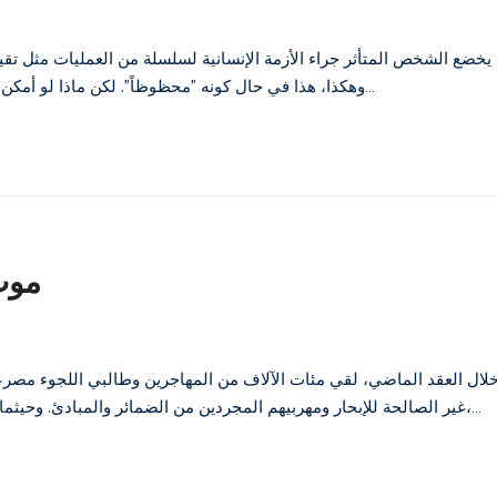
يخضع الشخص المتأثر جراء الأزمة الإنسانية لسلسلة من العمليات مثل تقيي
وهكذا، هذا في حال كونه "محظوظاً". لكن ماذا لو أمكن الجمع بشكل سريع بين كل ذلك في قوائم مُصدقة ومناهضة للفساد من…
موت 
لال العقد الماضي، لقي مئات الآلاف من المهاجرين وطالبي اللجوء مصرع
غير الصالحة للإبحار ومهربيهم المجردين من الضمائر والمبادئ. وحيثما وُجدت جثثهم، بعد أن تجرفها المياه إلى الشواطئ الأوروبية في الغالب،…