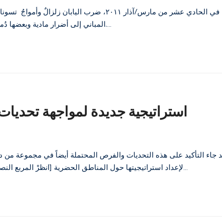
المباني إلى أضرار مادية وبعضها دُمرت تماماً، وبقي ٤.٤ مليون في بيوتهم دون كهرباء، و٢.٣ مليون دون ماء.…
استراتيجية جديدة لمواجهة تحديات
 جاء التأكيد على هذه التحديات والفرص المحتملة أيضاً في مجموعة من دراس
لإعداد استراتيجيتها حول المناطق الحضرية [انظرْ المربع النصي]. وركزت دراسة الحالات تلك على مدينتي نيروبي وإلدوريت في كينيا…