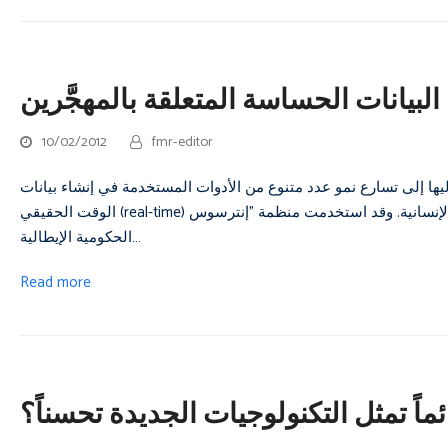
لبيانات الحساسة المتعلقة بالمهجَّرين
10/02/2012
fmr-editor
ليها إلى تسارع نمو عدد متنوع من الأدوات المستخدمة في إنشاء بيانات
الوقت الحقيقي (real-time) وتحليلها وعرضها بصرياً واستخدامها لغايات الاستجابة الإنسانية. وقد استخدمت منظمة "إنترسوس" (INTERSOS)[1] غير
الحكومية الإيطالية…
Read more
ماً تمثل التكنولوجيات الجديدة تحسناً؟