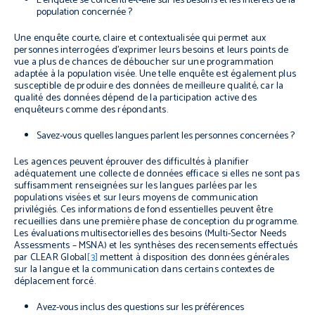
L’enquête se concentre-t-elle sur les besoins et les intérêts de la
population concernée ?
Une enquête courte, claire et contextualisée qui permet aux
personnes interrogées d’exprimer leurs besoins et leurs points de
vue a plus de chances de déboucher sur une programmation
adaptée à la population visée. Une telle enquête est également plus
susceptible de produire des données de meilleure qualité, car la
qualité des données dépend de la participation active des
enquêteurs comme des répondants.
Savez-vous quelles langues parlent les personnes concernées ?
Les agences peuvent éprouver des difficultés à planifier
adéquatement une collecte de données efficace si elles ne sont pas
suffisamment renseignées sur les langues parlées par les
populations visées et sur leurs moyens de communication
privilégiés. Ces informations de fond essentielles peuvent être
recueillies dans une première phase de conception du programme.
Les évaluations multisectorielles des besoins (
Multi-Sector Needs
Assessments
– MSNA) et les synthèses des recensements effectués
par CLEAR Global
[3]
mettent à disposition des données générales
sur la langue et la communication dans certains contextes de
déplacement forcé.
Avez-vous inclus des questions sur les préférences