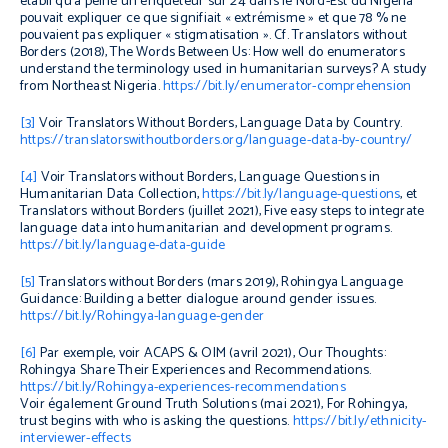
établi qu’à peine un enquêteur sur 24 dans le Nord-Est du Nigeria
pouvait expliquer ce que signifiait « extrémisme » et que 78 % ne
pouvaient pas expliquer « stigmatisation ». Cf. Translators without
Borders (2018),
The Words Between Us: How well do enumerators
understand the terminology used in humanitarian surveys?
A study
from Northeast Nigeria
.
https://bit.ly/enumerator-comprehension
[3]
Voir Translators Without Borders,
Language Data by Country
.
https://translatorswithoutborders.org/language-data-by-country/
[4]
Voir Translators without Borders,
Language Questions in
Humanitarian Data Collection
,
https://bit.ly/language-questions
,
et
Translators without Borders (juillet 2021),
Five easy steps to integrate
language data into humanitarian and development programs.
https://bit.ly/language-data-guide
[5]
Translators without Borders (mars 2019),
Rohingya Language
Guidance: Building a better dialogue around gender issues
.
https://bit.ly/Rohingya-language-gender
[6]
Par exemple, voir ACAPS & OIM (avril 2021),
Our Thoughts:
Rohingya Share Their Experiences and Recommendations
.
https://bit.ly/Rohingya-experiences-recommendations
Voir également Ground Truth Solutions (mai 2021),
For Rohingya,
trust begins with who is asking the questions
.
https://bit.ly/ethnicity-
interviewer-effects