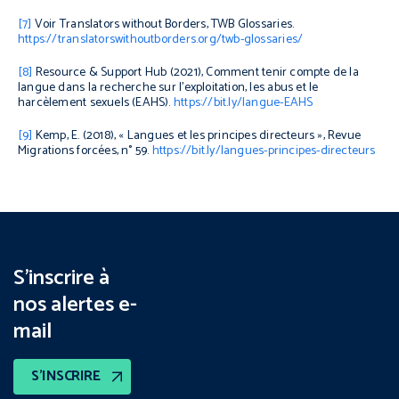
[7]
Voir Translators without Borders,
TWB Glossaries.
https://translatorswithoutborders.org/twb-glossaries/
[8]
R
esource &
S
upport
H
ub
(2021),
Comment tenir compte de la
langue dans la recherche sur l’exploitation, les abus et le
harcèlement sexuels (EAHS)
.
https://bit.ly/langue-EAHS
[9]
Kemp, E. (2018), « Langues et les principes directeurs »,
Revue
Migrations forcées
, n° 59.
https://bit.ly/langues-principes-directeurs
S’inscrire à
nos alertes e-
mail
S’INSCRIRE