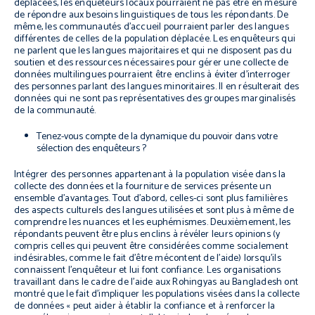
déplacées, les enquêteurs locaux pourraient ne pas être en mesure
de répondre aux besoins linguistiques de tous les répondants. De
même, les communautés d’accueil pourraient parler des langues
différentes de celles de la population déplacée. Les enquêteurs qui
ne parlent que les langues majoritaires et qui ne disposent pas du
soutien et des ressources nécessaires pour gérer une collecte de
données multilingues pourraient être enclins à éviter d’interroger
des personnes parlant des langues minoritaires. Il en résulterait des
données qui ne sont pas représentatives des groupes marginalisés
de la communauté.
Tenez-vous compte de la dynamique du pouvoir dans votre
sélection des enquêteurs ?
Intégrer des personnes appartenant à la population visée dans la
collecte des données et la fourniture de services présente un
ensemble d’avantages. Tout d’abord, celles-ci sont plus familières
des aspects culturels des langues utilisées et sont plus à même de
comprendre les nuances et les euphémismes.
Deuxièmement, les
répondants peuvent être plus enclins à révéler leurs opinions (y
compris celles qui peuvent être considérées comme socialement
indésirables, comme le fait d’être mécontent de l’aide) lorsqu’ils
connaissent l’enquêteur et lui font confiance. Les organisations
travaillant dans le cadre de l’aide aux Rohingyas au Bangladesh ont
montré que le fait d’impliquer les populations visées dans la collecte
de données « peut aider à établir la confiance et à renforcer la