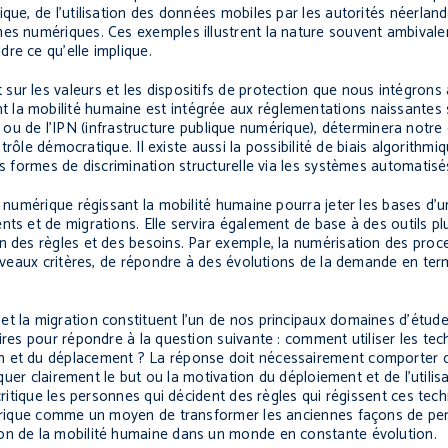
que, de l’utilisation des données mobiles par les autorités néerlan
mes numériques. Ces exemples illustrent la nature souvent ambivale
re ce qu’elle implique.
r les valeurs et les dispositifs de protection que nous intégrons à
la mobilité humaine est intégrée aux réglementations naissantes s
lle) ou de l’IPN (infrastructure publique numérique), déterminera notr
ntrôle démocratique. Il existe aussi la possibilité de biais algorithm
es formes de discrimination structurelle via les systèmes automatisé
e numérique régissant la mobilité humaine pourra jeter les bases d’u
ts et de migrations. Elle servira également de base à des outils plu
n des règles et des besoins. Par exemple, la numérisation des proce
nouveaux critères, de répondre à des évolutions de la demande en te
t la migration constituent l’un de nos principaux domaines d’étude
aires pour répondre à la question suivante : comment utiliser les t
n et du déplacement ? La réponse doit nécessairement comporter d
iquer clairement le but ou la motivation du déploiement et de l’utilis
critique les personnes qui décident des règles qui régissent ces tec
umérique comme un moyen de transformer les anciennes façons de pe
ion de la mobilité humaine dans un monde en constante évolution.