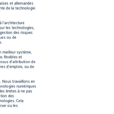
daises et allemandes
nte de la technologie
 l’architecture
ur les technologies,
e gestion des risques
iques ou de
s.
n meilleur système,
s flexibles et
ssus d’attribution de
rmes d’emplois, ou de
. Nous travaillons en
echnologies numériques
es limites à ne pas
ation des
hnologies. Cela
nser ou les