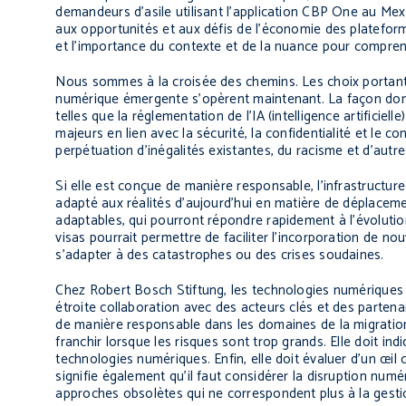
demandeurs d’asile utilisant l’application CBP One au Mexi
aux opportunités et aux défis de l’économie des platefor
et l’importance du contexte et de la nuance pour comprend
Nous sommes à la croisée des chemins. Les choix portant su
numérique émergente s’opèrent maintenant. La façon dont 
telles que la réglementation de l’IA (intelligence artificie
majeurs en lien avec la sécurité, la confidentialité et le co
perpétuation d’inégalités existantes, du racisme et d’autr
Si elle est conçue de manière responsable, l’infrastructur
adapté aux réalités d’aujourd’hui en matière de déplacemen
adaptables, qui pourront répondre rapidement à l’évolutio
visas pourrait permettre de faciliter l’incorporation de 
s’adapter à des catastrophes ou des crises soudaines.
Chez Robert Bosch Stiftung, les technologies numériques e
étroite collaboration avec des acteurs clés et des parten
de manière responsable dans les domaines de la migratio
franchir lorsque les risques sont trop grands. Elle doit ind
technologies numériques. Enfin, elle doit évaluer d’un œil 
signifie également qu’il faut considérer la disruption n
approches obsolètes qui ne correspondent plus à la gest