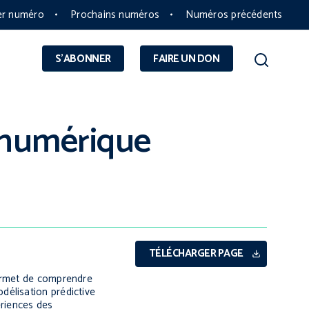
er numéro
Prochains numéros
Numéros précédents
S'ABONNER
FAIRE UN DON
e numérique
TÉLÉCHARGER PAGE
permet de comprendre
délisation prédictive
ériences des