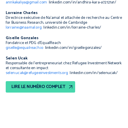
annkakaliya@gmail.com
linkedin.com/in/andhira-kara-a72121a1/
Lorraine Charles
Directrice exécutive de Na’amal et attachée de recherche au Centre
for Business Research, université de Cambridge
lorraine@naamal.org
linkedin.com/in/lorraine-charles/
Giselle Gonzales
Fondatrice et PDG d’EqualReach
giselle@equalreach.io
linkedin.com/in/gisellegonzales/
Selen Ucak
Responsable de l’entrepreneuriat chez Refugee Investment Network
et consultante en impact
selen.ucak@refugeeinvestments.org
linkedin.com/in/selenucak/
LIRE LE NUMÉRO COMPLET