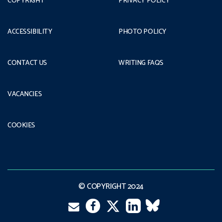
COPYRIGHT
PRIVACY POLICY
ACCESSIBILITY
PHOTO POLICY
CONTACT US
WRITING FAQS
VACANCIES
COOKIES
© COPYRIGHT 2024
Email
Twitter
Facebook
LinkedIn
VK