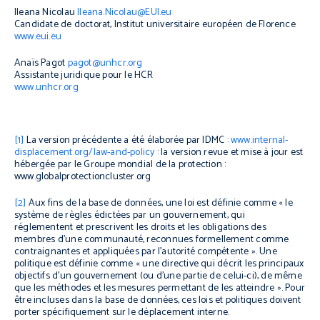
Ileana Nicolau
Ileana.Nicolau@EUI.eu
Candidate de doctorat, Institut universitaire européen de Florence
www.eui.eu
Anaïs Pagot
pagot@unhcr.org
Assistante juridique pour le HCR
www.unhcr.org
[1]
La version précédente a été élaborée par IDMC :
www.internal-
displacement.org/law-and-policy
: la version revue et mise à jour est
hébergée par le Groupe mondial de la protection :
www.globalprotectioncluster.org
[2]
Aux fins de la base de données, une loi est définie comme « le
système de règles édictées par un gouvernement, qui
réglementent et prescrivent les droits et les obligations des
membres d’une communauté, reconnues formellement comme
contraignantes et appliquées par l’autorité compétente ». Une
politique est définie comme « une directive qui décrit les principaux
objectifs d’un gouvernement (ou d’une partie de celui-ci), de même
que les méthodes et les mesures permettant de les atteindre ». Pour
être incluses dans la base de données, ces lois et politiques doivent
porter spécifiquement sur le déplacement interne.