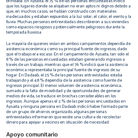
brindaba. En Aysaita, el 75 % de las personas encuestadas indicó
que los lugares donde se alojaban no eran aptos ni dignos debido a
que, en muchos casos, se habían construido con materiales
inadecuados y estaban expuestos a la luz solar, el calor, el viento y la
lluvia. Muchas personas entrevistadas describieron a sus viviendas
como espacios riesgosos y potencialmente peligrosos durante la
temporada lluviosa.
La mayoría de quienes vivían en ambos campamentos dependía de
asistencia económica como su principal fuente de ingresos, dado
que el trabajo era escaso. En el campamento de Aysaita, tan solo el
8 % de las personas encuestadas estaban generando ingresos a
través de un trabajo, mientras que el 76 % indicó que la asistencia
económica representaba la principal fuente de ingresos de su
hogar. En Dadaab, el 25 % de las personas entrevistadas estaba
trabajando y el 48 % dependía de la asistencia como fuente de
ingresos principal. El menor volumen de asistencia económica,
sumado a la falta de movilidad y de oportunidades de generar
medios de vida, se traduce en brechas considerables en los
ingresos. Aunque apenas el 2 % de las personas encuestadas en
Aysaita y ninguna persona en Dadaab indicó haber formado parte
de un grupo de ahorros organizado, algunas personas
entrevistadas informaron que existe una cultura de recolectar
dinero para apoyar a vecinos en situación de necesidad.
Apoyo comunitario