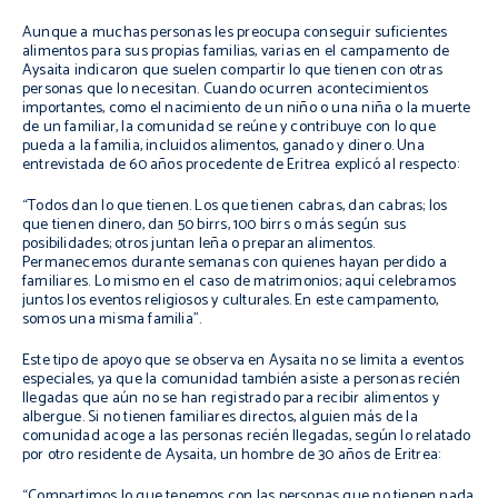
Aunque a muchas personas les preocupa conseguir suficientes
alimentos para sus propias familias, varias en el campamento de
Aysaita indicaron que suelen compartir lo que tienen con otras
personas que lo necesitan. Cuando ocurren acontecimientos
importantes, como el nacimiento de un niño o una niña o la muerte
de un familiar, la comunidad se reúne y contribuye con lo que
pueda a la familia, incluidos alimentos, ganado y dinero. Una
entrevistada de 60 años procedente de Eritrea explicó al respecto:
“Todos dan lo que tienen. Los que tienen cabras, dan cabras; los
que tienen dinero, dan 50 birrs, 100 birrs o más según sus
posibilidades; otros juntan leña o preparan alimentos.
Permanecemos durante semanas con quienes hayan perdido a
familiares. Lo mismo en el caso de matrimonios; aquí celebramos
juntos los eventos religiosos y culturales. En este campamento,
somos una misma familia”.
Este tipo de apoyo que se observa en Aysaita no se limita a eventos
especiales, ya que la comunidad también asiste a personas recién
llegadas que aún no se han registrado para recibir alimentos y
albergue. Si no tienen familiares directos, alguien más de la
comunidad acoge a las personas recién llegadas, según lo relatado
por otro residente de Aysaita, un hombre de 30 años de Eritrea:
“Compartimos lo que tenemos con las personas que no tienen nada