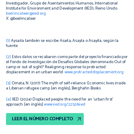
Investigador, Grupo de Asentamientos Humanos, International
Institute for Environment and Development (IIED), Reino Unido
boel.mcateer@iied.org
X: @boelmcateer
[1]
Aysaita también se escribe Asaita, Asayta o Asayita, según la
fuente.
[2]
Estos datos se recabaron como parte del proyecto financiado por
el Fondo de Investigación de Desafíos Globales denominado
Out of
camp or out of sight?
Realigning response to protracted
displacement in an urban world
:
www.protracteddisplacement.org
[3]
Omata, N. (2017)
The myth of self-reliance: Economic lives inside
a Liberian refugee camp
[en inglés], Berghahn Books
[4]
IIED (2024)
Displaced people: the need for an ‘urban first’
approach
[en inglés]
www.iied.org/22526iied
LEER EL NÚMERO COMPLETO