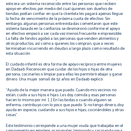
este era un sistema reconocido entre las personas que reciben
apoyo en efectivo, por medio del cual quienes son dueños de
tiendas podían confiar en que la clientela les pagará apenas llegue
la fecha de vencimiento de la próxima cuota de efectivo. Sin
embargo, algunas personas entrevistadas comentaron que este
sistema basado en la confianza se desmoronó conforme el apoyo
en efectivo empezó a ser cada vez menos frecuente e imprevisible.
La falta de fondos agobió a las personas que venden alimentos y
otros productos, así como a quienes los compran, que a veces
terminaban incurriendo en deudas a largo plazo como resultado de
esta situación.
El cuidado infantil es otra forma de apoyo recíproco entre mujeres
en Dadaab. Reconocen que cuidar de los hijos o hijas de otra
persona, cocinarles o limpiar para ellas les permite trabajar y ganar
dinero. Una mujer somalí de 52 años en Dadaab explicó:
“Ayudo de la mejor manera que puedo. Cuando mis vecinos no
están, cuido a sus hijos e hijas. Les doy comida y esas personas
hacen lo mismo por mí. […] En las bodas o cuando alguien se
enferma, contribuyo con lo poco que puedo. Si no tengo dinero, doy
ayuda en especie, cuidando a sus hijos e hijas, cocinándoles y otras
cosas”.
Este testimonio corresponde a una mujer viuda que trabajaba en el
campamento en empleos ocasionales, limpiando y cocinando para