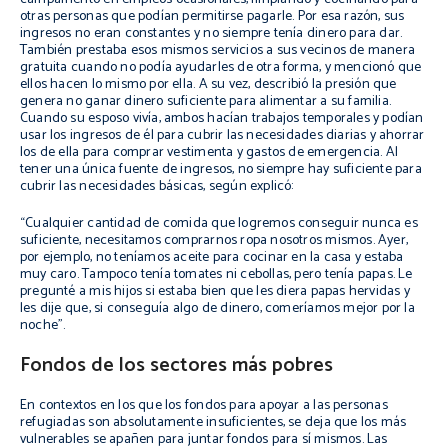
otras personas que podían permitirse pagarle. Por esa razón, sus
ingresos no eran constantes y no siempre tenía dinero para dar.
También prestaba esos mismos servicios a sus vecinos de manera
gratuita cuando no podía ayudarles de otra forma, y mencionó que
ellos hacen lo mismo por ella. A su vez, describió la presión que
genera no ganar dinero suficiente para alimentar a su familia.
Cuando su esposo vivía, ambos hacían trabajos temporales y podían
usar los ingresos de él para cubrir las necesidades diarias y ahorrar
los de ella para comprar vestimenta y gastos de emergencia. Al
tener una única fuente de ingresos, no siempre hay suficiente para
cubrir las necesidades básicas, según explicó:
“Cualquier cantidad de comida que logremos conseguir nunca es
suficiente, necesitamos comprarnos ropa nosotros mismos. Ayer,
por ejemplo, no teníamos aceite para cocinar en la casa y estaba
muy caro. Tampoco tenía tomates ni cebollas, pero tenía papas. Le
pregunté a mis hijos si estaba bien que les diera papas hervidas y
les dije que, si conseguía algo de dinero, comeríamos mejor por la
noche”.
Fondos de los sectores más pobres
En contextos en los que los fondos para apoyar a las personas
refugiadas son absolutamente insuficientes, se deja que los más
vulnerables se apañen para juntar fondos para sí mismos. Las