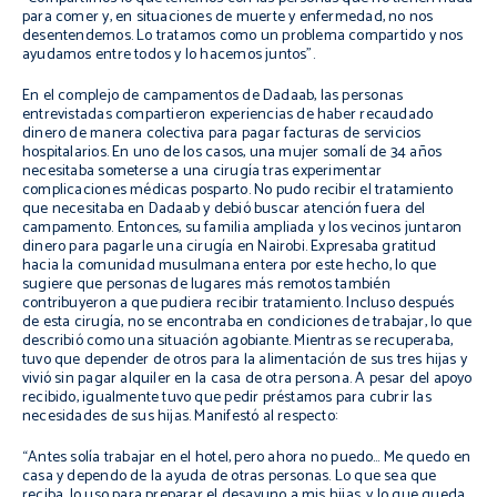
para comer y, en situaciones de muerte y enfermedad, no nos
desentendemos. Lo tratamos como un problema compartido y nos
ayudamos entre todos y lo hacemos juntos”.
En el complejo de campamentos de Dadaab, las personas
entrevistadas compartieron experiencias de haber recaudado
dinero de manera colectiva para pagar facturas de servicios
hospitalarios. En uno de los casos, una mujer somalí de 34 años
necesitaba someterse a una cirugía tras experimentar
complicaciones médicas posparto. No pudo recibir el tratamiento
que necesitaba en Dadaab y debió buscar atención fuera del
campamento. Entonces, su familia ampliada y los vecinos juntaron
dinero para pagarle una cirugía en Nairobi. Expresaba gratitud
hacia la comunidad musulmana entera por este hecho, lo que
sugiere que personas de lugares más remotos también
contribuyeron a que pudiera recibir tratamiento. Incluso después
de esta cirugía, no se encontraba en condiciones de trabajar, lo que
describió como una situación agobiante. Mientras se recuperaba,
tuvo que depender de otros para la alimentación de sus tres hijas y
vivió sin pagar alquiler en la casa de otra persona. A pesar del apoyo
recibido, igualmente tuvo que pedir préstamos para cubrir las
necesidades de sus hijas. Manifestó al respecto:
“Antes solía trabajar en el hotel, pero ahora no puedo… Me quedo en
casa y dependo de la ayuda de otras personas. Lo que sea que
reciba, lo uso para preparar el desayuno a mis hijas, y lo que queda