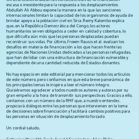
escasa o inexistente para la respuesta a los desplazamientos.
Abdullah Ali Abbou expone la manera en la que las sanciones
internacionales limitan la capacidad de los organismos de ayuda de
brindar apoyo a la población civil en Siria. Remy Kalombo explica
que, en la República Democrática del Congo, los actores
humanitarios se ven obligados a ceder en calidad y cobertura, lo
que dificulta aún más que las personas desplazadas puedan
reconstruir sus vidas. Por último, Frowin Rausis
et al.
evalúan los
desafíos en materia de financiación a los que hacen frente las
agencias de Naciones Unidas dedicadas a las personas refugiadas,
que han de lidiar con una estructura de financiación vulnerable y
dependiente de una cantidad reducida de Estados donantes.
No hay espacio en este editorial para mencionar todos los artículos
de este número, pero confiamos en que esta breve panorámica de
los principales temas le inspire a leer el número íntegro.
Quisiéramos agradecer a todos nuestros autores y autoras por su
gran empeño a la hora de transmitir sus perspectivas. Gracias a ello,
contamos con un número de la RMF que, a nuestro entender,
propiciará diálogos entre las personas que intervienen en la toma
de decisiones sobre financiación y facilitará cambios positivos para
las personas en situación de desplazamiento forzado.
Un cordial saludo,