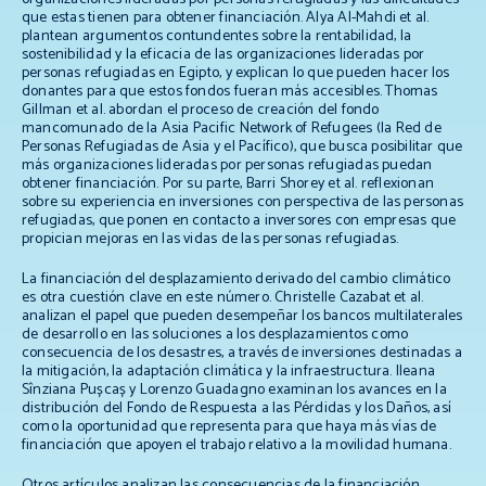
que estas tienen para obtener financiación. Alya Al-Mahdi
et al.
plantean argumentos contundentes sobre la rentabilidad, la
sostenibilidad y la eficacia de las organizaciones lideradas por
personas refugiadas en Egipto, y explican lo que pueden hacer los
donantes para que estos fondos fueran más accesibles. Thomas
Gillman
et al.
abordan el proceso de creación del fondo
mancomunado de la Asia Pacific Network of Refugees (la Red de
Personas Refugiadas de Asia y el Pacífico), que busca posibilitar que
más organizaciones lideradas por personas refugiadas puedan
obtener financiación. Por su parte, Barri Shorey
et al.
reflexionan
sobre su experiencia en inversiones con perspectiva de las personas
refugiadas, que ponen en contacto a inversores con empresas que
propician mejoras en las vidas de las personas refugiadas.
La financiación del desplazamiento derivado del cambio climático
es otra cuestión clave en este número. Christelle Cazabat
et al.
analizan el papel que pueden desempeñar los bancos multilaterales
de desarrollo en las soluciones a los desplazamientos como
consecuencia de los desastres, a través de inversiones destinadas a
la mitigación, la adaptación climática y la infraestructura. Ileana
Sînziana Pușcaș y Lorenzo Guadagno examinan los avances en la
distribución del Fondo de Respuesta a las Pérdidas y los Daños, así
como la oportunidad que representa para que haya más vías de
financiación que apoyen el trabajo relativo a la movilidad humana.
Otros artículos analizan las consecuencias de la financiación