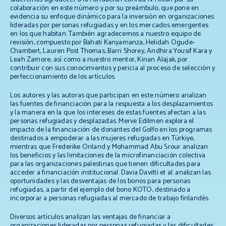
colaboración en este número y por su preámbulo, que pone en
evidencia su enfoque dinámico para la inversión en organizaciones
lideradas por personas refugiadas y en los mercados emergentes
en los que habitan. También agradecemos a nuestro equipo de
revisión, compuesto por Bahati Kanyamanza, Helidah Ogude-
Chambert, Lauren Post Thomas, Barri Shorey, Andhira Yousif Kara y
Leah Zamore, así como a nuestro mentor, Kinan Alajak, por
contribuir con sus conocimientos y pericia al proceso de selección y
perfeccionamiento de los artículos.
Los autores y las autoras que participan en este número analizan
las fuentes de financiación para la respuesta a los desplazamientos
y la manera en la que los intereses de estas fuentes afectan a las
personas refugiadas y desplazadas. Merve Edilmen explora el
impacto de la financiación de donantes del Golfo en los programas
destinados a empoderar a las mujeres refugiadas en Türkiye,
mientras que Frederike Onland y Mohammad Abu Srour analizan
los beneficios y las limitaciones de la microfinanciación colectiva
para las organizaciones palestinas que tienen dificultades para
acceder a financiación institucional. Davia Davitti
et al.
analizan las
oportunidades y las desventajas de los bonos para personas
refugiadas, a partir del ejemplo del bono KOTO, destinado a
incorporar a personas refugiadas al mercado de trabajo finlandés.
Diversos artículos analizan las ventajas de financiar a
organizaciones lideradas por personas refugiadas y las dificultades