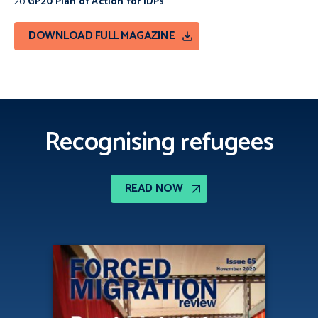
20
GP20 Plan of Action for IDPs
.
DOWNLOAD FULL MAGAZINE
Recognising refugees
READ NOW