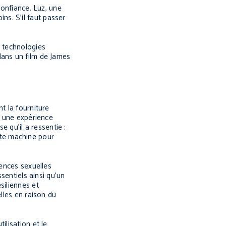
confiance. Luz, une
ins. S’il faut passer
s technologies
e dans un film de James
t la fourniture
t une expérience
e qu’il a ressentie :
ette machine pour
lences sexuelles
sentiels ainsi qu’un
siliennes et
lles en raison du
ilisation et le