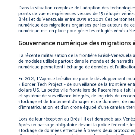
Dans la situation complexe de l’adoption des technologies
points de vue et expériences vécues de 15 réfugiés vénézu
Brésil et du Venezuela entre 2019 et 2021. Ces personnes
numérique des migrations organisés par les auteurs de cet 
numérique mis en place pour gérer les réfugiés vénézuélie
Gouvernance numérique des migrations à 
La récente militarisation de la frontière Brésil-Venezuela a
de modèles utilisés partout dans le monde et de narratifs m
numérique permettent l’échange de données et l’utilisatio
En 2021, L’Agence brésilienne pour le développement indus
« Border Tech Project » de surveillance de la frontière entr
dollars US. La petite ville frontalière de Pacaraima a fait l’
et système de surveillance intégrés, de logiciels de reco
stockage et de traitement d’images et de données, de mur
d’immatriculation, et d’un drone équipé d’une caméra the
Lors de leur réception au Brésil, il est demandé aux Vénéz
Après un passage obligatoire devant la police fédérale, l
stockage de données effectuée à travers deux protocoles 