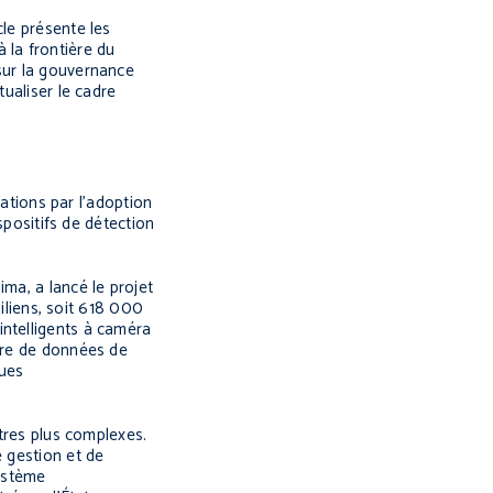
cle présente les
 la frontière du
sur la gouvernance
tualiser le cadre
rations par l’adoption
spositifs de détection
ma, a lancé le projet
siliens, soit 618 000
s intelligents à caméra
ntre de données de
ques
utres plus complexes.
e gestion et de
ystème