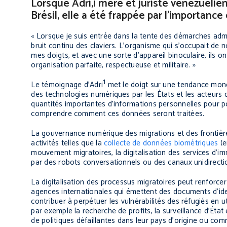
Lorsque Adri,i mère et juriste vénézuélie
Brésil, elle a été frappée par l’importan
« Lorsque je suis entrée dans la tente des démarches admini
bruit continu des claviers. L’organisme qui s’occupait de 
mes doigts, et avec une sorte d’appareil binoculaire, ils o
organisation parfaite, respectueuse et militaire. »
1
Le témoignage d’Adri
met le doigt sur une tendance mondi
des technologies numériques par les États et les acteurs d
quantités importantes d’informations personnelles pour p
comprendre comment ces données seront traitées.
La gouvernance numérique des migrations et des frontières
activités telles que la
collecte de données biométriques
(e
mouvement migratoires, la digitalisation des services d’im
par des robots conversationnels ou des canaux unidirectio
La digitalisation des processus migratoires peut renforcer 
agences internationales qui émettent des documents d’ident
contribuer à perpétuer les vulnérabilités des réfugiés en ut
par exemple la recherche de profits, la surveillance d’Éta
de politiques défaillantes dans leur pays d’origine ou comm