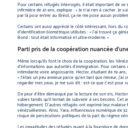
Pour certains réfugiés interrogés, il était important de s
infirmière de 41 ans, explique : « Je n’ai rien à cacher. Je 
par là pour entrer au Brésil, ça ne me pose aucun problèm
Certains ont aussi apprécié le côté intéressant, hors du 
d’identification biométrique utilisées : « J’ai trouvé ça gén
Bond ; tout était informatisé et ultra-moderne. »
Parti pris de la coopération nuancée d’u
Même lorsqu’ils font le choix de la coopération, les Vénéz
d’informations aux autorités d’immigration. Pour certains 
intimidante voire angoissante. Hector, étudiant de 19 ans, qu
« J’étais un peu anxieux parce qu’en tant que mineur, j’ai 
regarder mes yeux, je me suis dit : est-ce que c’est pour 
De peur d’être démasqué par la lecture de son iris, Hector
subies tandis qu’il tentait de subvenir à ses besoins. Cet 
hébergement. D’autres réfugiés ont exprimé leur malaise f
vénézuéliennes. Ainsi, Yara, influenceuse numérique de 32 
risque de persécutions politiques de la part du régime vén
Les inquiétudes des réfugiés quant à la fourniture de donn