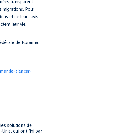
nnées transparent.
s migrations. Pour
ions et de leurs avis
tent leur vie.
fédérale de Roraima)
amanda-alencar-
les solutions de
nis, qui ont fini par