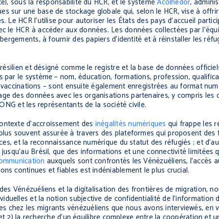
té), sous la responsabilité du HCR, et le système
Acolhedor
, adminis
s sur une base de stockage globale qui, selon le HCR, vise à offrir
 Le HCR l’utilise pour autoriser les États des pays d’accueil particip
vec le HCR à accéder aux données. Les données collectées par l’éq
ergements, à fournir des papiers d’identité et à réinstaller les réfug
 brésilien et désigné comme le registre et la base de données offic
s par le système – nom, éducation, formations, profession, qualific
l et vaccinations – sont ensuite également enregistrées au format nu
ge des données avec les organisations partenaires, y compris les d
 ONG et les représentants de la société civile.
contexte d’accroissement des
inégalités numériques
qui frappe les r
 plus souvent assurée à travers des plateformes qui proposent des 
ices, et la reconnaissance numérique du statut des réfugiés ; et d’aut
 jusqu’au Brésil, que des informations et une connectivité limitées 
communication
auxquels sont confrontés les Vénézuéliens, l’accès 
ns continues et fiables est indéniablement le plus crucial.
 des Vénézuéliens et la digitalisation des frontières de migration, 
uelles et la notion subjective de confidentialité de l’information 
s chez les migrants vénézuéliens que nous avons interviewés, en vu
, et 2) la recherche d’un équilibre complexe entre la coopération et 