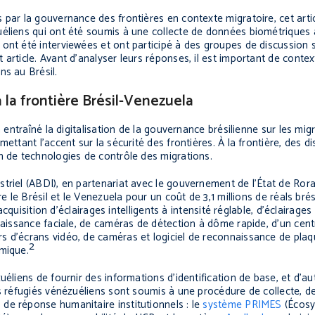
 par la gouvernance des frontières en contexte migratoire, cet arti
éliens qui ont été soumis à une collecte de données biométriques à
 ont été interviewées et ont participé à des groupes de discussion 
article. Avant d’analyser leurs réponses, il est important de contex
ns au Brésil.
la frontière Brésil-Venezuela
 entraîné la digitalisation de la gouvernance brésilienne sur les mig
ettant l’accent sur la sécurité des frontières. À la frontière, des di
n de technologies de contrôle des migrations.
triel (ABDI), en partenariat avec le gouvernement de l’État de Rorai
e le Brésil et le Venezuela pour un coût de 3,1 millions de réals bré
acquisition d’éclairages intelligents à intensité réglable, d’éclairage
nnaissance faciale, de caméras de détection à dôme rapide, d’un ce
s d’écrans vidéo, de caméras et logiciel de reconnaissance de pla
2
rmique.
uéliens de fournir des informations d’identification de base, et d’a
es réfugiés vénézuéliens sont soumis à une procédure de collecte, d
de réponse humanitaire institutionnels : le
système PRIMES
(Écos