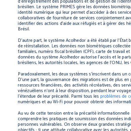
d’enregistrement des populations et de gestion de l’identi
brésilien. Le système PRIMES gère les données biométrique
identité numérique qui leur permet d’accéder à des services.
collaboratives de fourniture de services conjointement a
identifier des actions d’aide aux réfugiés et à gérer des héb
Brésil.
D’autre part, le système Acolhedor a été établi par l’État
de réinstallation. Les données non biométriques collectée
familiales, numéro fiscal brésilien (CPF), carte de travai
données du système Acolhedor autorise l’accès et le parta
brésiliens, les autorités locales, les agences de l’ONU, les
Paradoxalement, les deux systèmes s’inscrivent dans un 
D’une part, la gouvernance des migrations est de plus en
ressources financières, des activités récréatives, des serv
vénézuéliens n’ont à leur disposition, pendant leur voyage
l’étendue de leur précarité. Parmi tous les
problèmes de 
numériques et au Wi-Fi pour pouvoir obtenir des informatio
Au vu de cette tension entre la précarité informationnelle
comprendre les pratiques de soumission des données individ
personnes vulnérables. On observe deux grandes stratégie
objectifs : 1) une attitude collaborative avec les autorités