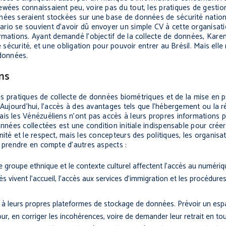
ewées connaissaient peu, voire pas du tout, les pratiques de gesti
nées seraient stockées sur une base de données de sécurité nation
rio se souvient d’avoir dû envoyer un simple CV à cette organisati
rmations. Ayant demandé l’objectif de la collecte de données, Kare
e sécurité, et une obligation pour pouvoir entrer au Brésil. Mais elle
 données.
ns
 des pratiques de collecte de données biométriques et de la mise en p
Aujourd’hui, l’accès à des avantages tels que l’hébergement ou la ré
is les Vénézuéliens n’ont pas accès à leurs propres informations p
onnées collectées est une condition initiale indispensable pour cré
ité et le respect, mais les concepteurs des politiques, les organisa
i prendre en compte d’autres aspects :
 le groupe ethnique et le contexte culturel affectent l’accès au numérique
és vivent l’accueil, l’accès aux services d’immigration et les procédure
mité à leurs propres plateformes de stockage de données. Prévoir un e
jour, en corriger les incohérences, voire de demander leur retrait en t