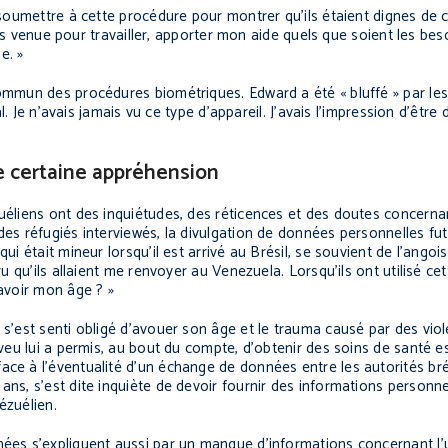
e soumettre à cette procédure pour montrer qu’ils étaient dignes de 
suis venue pour travailler, apporter mon aide quels que soient les beso
e. »
commun des procédures biométriques. Edward a été « bluffé » par le
ial. Je n’avais jamais vu ce type d’appareil. J’avais l’impression d’êtr
ne certaine appréhension
uéliens ont des inquiétudes, des réticences et des doutes concernan
des réfugiés interviewés, la divulgation de données personnelles fu
i était mineur lorsqu’il est arrivé au Brésil, se souvient de l’angoiss
cru qu’ils allaient me renvoyer au Venezuela. Lorsqu’ils ont utilisé c
savoir mon âge ? »
 s’est senti obligé d’avouer son âge et le trauma causé par des vio
aveu lui a permis, au bout du compte, d’obtenir des soins de santé es
ace à l’éventualité d’un échange de données entre les autorités bré
ans, s’est dite inquiète de devoir fournir des informations personne
ézuélien.
ées s’expliquent aussi par un manque d’informations concernant l’ut