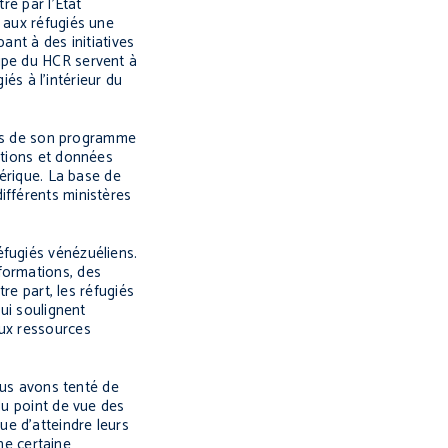
tré par l’État
 aux réfugiés une
ant à des initiatives
uipe du HCR servent à
iés à l’intérieur du
iels de son programme
ations et données
mérique. La base de
ifférents ministères
éfugiés vénézuéliens.
formations, des
re part, les réfugiés
qui soulignent
aux ressources
nous avons tenté de
du point de vue des
e d’atteindre leurs
une certaine