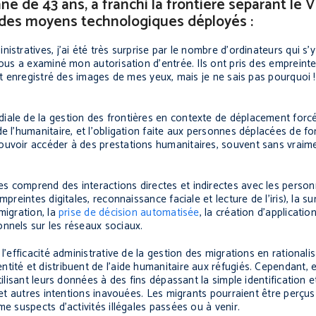
nne de 43 ans, a franchi la frontière séparant le
ce des moyens technologiques déployés :
stratives, j’ai été très surprise par le nombre d’ordinateurs qui s’y
nous a examiné mon autorisation d’entrée. Ils ont pris des empreinte
nt enregistré des images de mes yeux, mais je ne sais pas pourquoi !
ale de la gestion des frontières en contexte de déplacement forcé 
e l’humanitaire, et l’obligation faite aux personnes déplacées de fo
ouvoir accéder à des prestations humanitaires, souvent sans vraime
 comprend des interactions directes et indirectes avec les personn
mpreintes digitales, reconnaissance faciale et lecture de l’iris), la su
migration, la
prise de décision automatisée
, la création d’applicatio
nnels sur les réseaux sociaux.
l’efficacité administrative de la gestion des migrations en rationalis
ité et distribuent de l’aide humanitaire aux réfugiés. Cependant, el
ilisant leurs données à des fins dépassant la simple identification et
t et autres intentions inavouées. Les migrants pourraient être perç
e suspects d’activités illégales passées ou à venir.