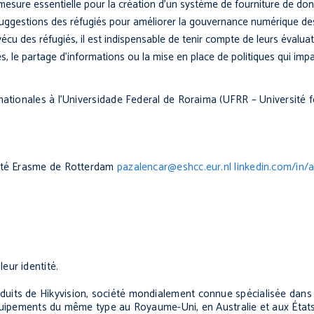
 mesure essentielle pour la création d’un système de fourniture de do
uggestions des réfugiés pour améliorer la gouvernance numérique de
cu des réfugiés, il est indispensable de tenir compte de leurs évaluat
, le partage d’informations ou la mise en place de politiques qui impac
nationales à l’Universidade Federal de Roraima (UFRR – Université 
sité Erasme de Rotterdam
pazalencar@eshcc.eur.nl
linkedin.com/in/
eur identité.
uits de Hikyvision, société mondialement connue spécialisée dans 
quipements du même type au Royaume-Uni, en Australie et aux États-U