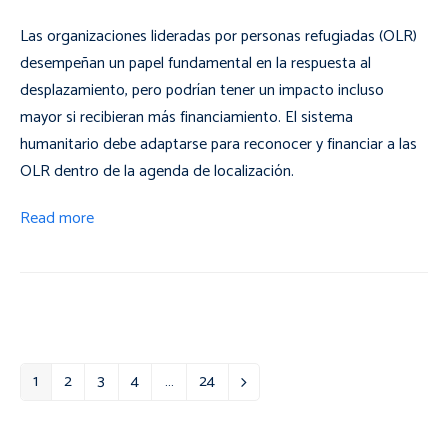
Las organizaciones lideradas por personas refugiadas (OLR)
desempeñan un papel fundamental en la respuesta al
desplazamiento, pero podrían tener un impacto incluso
mayor si recibieran más financiamiento. El sistema
humanitario debe adaptarse para reconocer y financiar a las
OLR dentro de la agenda de localización.
Read more
1
2
3
4
…
24
Page
Page
Page
Page
Page
Next